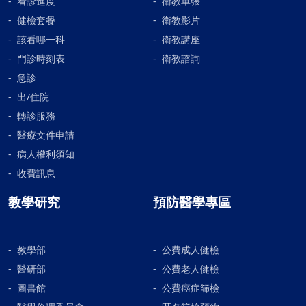
看診進度
衛教單張
健檢套餐
衛教影片
該看哪一科
衛教講座
門診時刻表
衛教諮詢
急診
出/住院
轉診服務
醫療文件申請
病人權利須知
收費訊息
教學研究
預防醫學專區
教學部
公費成人健檢
醫研部
公費老人健檢
圖書館
公費癌症篩檢