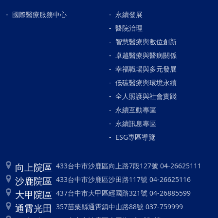
國際醫療服務中心
永續發展
醫院治理
智慧醫療與數位創新
卓越醫療與醫病關係
幸福職場與多元發展
低碳醫療與環境永續
全人照護與社會實踐
永續互動專區
永續訊息專區
ESG專區導覽
向上院區
433台中市沙鹿區向上路7段127號 04-26625111
沙鹿院區
433台中市沙鹿區沙田路117號 04-26625116
大甲院區
437台中市大甲區經國路321號 04-26885599
通霄光田
357苗栗縣通霄鎮中山路88號 037-759999