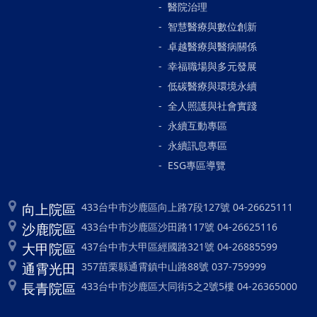
醫院治理
智慧醫療與數位創新
卓越醫療與醫病關係
幸福職場與多元發展
低碳醫療與環境永續
全人照護與社會實踐
永續互動專區
永續訊息專區
ESG專區導覽
向上院區
433台中市沙鹿區向上路7段127號 04-26625111
沙鹿院區
433台中市沙鹿區沙田路117號 04-26625116
大甲院區
437台中市大甲區經國路321號 04-26885599
通霄光田
357苗栗縣通霄鎮中山路88號 037-759999
長青院區
433台中市沙鹿區大同街5之2號5樓 04-26365000