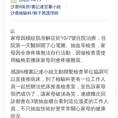
沙鹿6病房/書記連翌馨小姐
沙鹿檢驗科/賴子茜護理師
家母因橫紋肌溶解症於10/7號住院治療，住
院第一天醫師開了心電圖、抽血等檢查，家
母因全身疼痛無法自行活動，因做檢查需使
用輪椅若挪床家母則會疼痛難當。
感謝6樓書記連小姐主動聯繫檢查單位協調可
以直接推病床，到了檢驗科更有一位工作人
員一起想辦法把床推進檢查室，並告訴家母
我們成功了，讓家母破涕為笑，連續幾次回
診都會在3號抽血櫃台看到這位溫柔的工作人
員，不只抽血技術好更常常關心家母的健康
狀況。