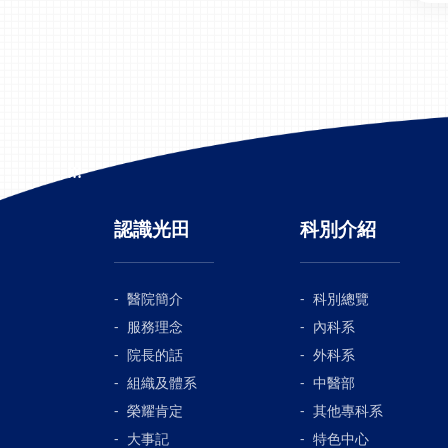
:::
認識光田
科別介紹
醫院簡介
科別總覽
服務理念
內科系
院長的話
外科系
組織及體系
中醫部
榮耀肯定
其他專科系
大事記
特色中心