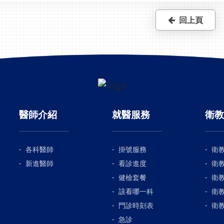
回上頁
醫師介紹
就醫服務
衛教
各科醫師
掛號服務
衛
新進醫師
看診進度
衛
健檢套餐
衛
該看哪一科
衛
門診時刻表
衛
急診