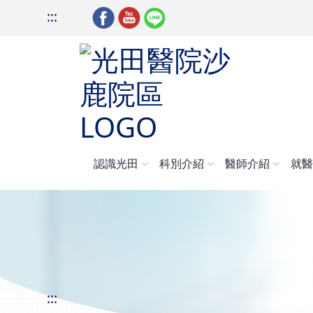
:::
認識光田
科別介紹
醫師介紹
就
:::