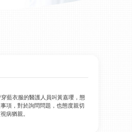
管穿藍衣服的醫護人員叫黃嘉瓔，態
意事項，對於詢問問題，也態度親切
度視病猶親。