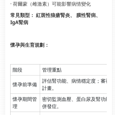
· 荷爾蒙（雌激素）可能影響病情變化
常見類型：
紅斑性狼瘡腎炎、 膜性腎病、
IgA腎病
懷孕與生育規劃：
階段
管理重點
評估腎功能、病情穩定度；審視
懷孕前準備
計畫。
懷孕期間管
密切監測血壓、蛋白尿及腎功能
理
併發症。