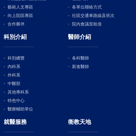
鎝製劑（Tc-99mphytate）及碘氰綠（ICG）來偵測前
藝術人文專區
各單位聯絡方式
哨淋巴結。(二)、化學治療 乳癌治療真正的轉捩點應屬
向上院區專區
社區交通車路線及班次
1946年的化學治療；直到1980年到1990年代才進入了
小紅莓及紫杉醇的時代，紫杉醇效果優於小紅莓，目前
合作夥伴
院內會議室租借
多以紫杉醇及小紅莓合倂於使用乳癌患者。 《先化療再
科別介紹
醫師介紹
手術，先手術再化療》 這個先後問題經常困擾著患者；
先化療再手術適合於腋下淋巴已轉移或腫瘤較大的病
人，可事先知道化療藥物的效果，另一方面使腫瘤變
科別總覽
各科醫師
小，讓乳房保留手術成為可能，根據目前文獻，Her-2
內科系
新進醫師
基因陽性大於2公分及三陰性乳癌大於1公分，是非常適
合先化療的一群病人。(三)、標靶藥物 標靶治療主要是
外科系
針對有 Her2/neu基因的乳癌細胞的單株抗體藥物,第一
中醫部
個標靶藥物賀癌平（Herceptin）的研發過程甚至被翻
其他專科系
拍成電影 --《擁愛奇蹟》，講述美國著名醫生丹尼斯史
特色中心
萊門（Dr.DennisSlammon）自1988-1996年研發乳癌
醫療輔助單位
新藥賀癌平長達8年到通過FDA到上市的艱辛過程；
2005 年美國食品藥品管理局（FDA）甚至逼藥廠提早公
就醫服務
衛教天地
布賀癌平（Herceptin）使用後的結果，可見這藥物對
於往後乳癌影響之鉅，目前已有8種標靶藥物被美國食