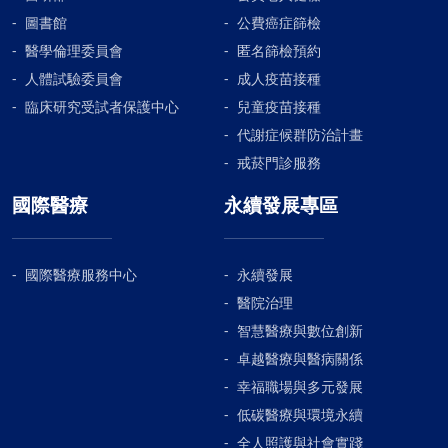
通及討論，選擇適合自己的療程。
圖書館
公費癌症篩檢
醫學倫理委員會
匿名篩檢預約
人體試驗委員會
成人疫苗接種
臨床研究受試者保護中心
兒童疫苗接種
代謝症候群防治計畫
戒菸門診服務
國際醫療
永續發展專區
國際醫療服務中心
永續發展
醫院治理
智慧醫療與數位創新
卓越醫療與醫病關係
幸福職場與多元發展
低碳醫療與環境永續
全人照護與社會實踐