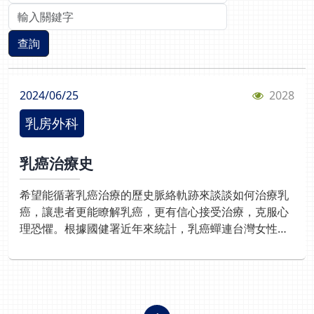
關鍵字查詢
查詢
2024/06/25
2028
乳房外科
乳癌治療史
希望能循著乳癌治療的歷史脈絡軌跡來談談如何治療乳
癌，讓患者更能瞭解乳癌，更有信心接受治療，克服心
理恐懼。根據國健署近年來統計，乳癌蟬連台灣女性癌
症好發第一名，佔女性癌症死亡率第三名。東亞女性乳
癌逐步年輕化,台灣乳癌年齡從40歲開始上升,到45歲達
到高峰,從近期研究發現，根本原因在於體脂肪增加及環
境荷爾蒙的曝露。如何教導乳癌病友成了當務之急，因
若早期發現和治療，早期乳癌治癒率高達6~9成，經治