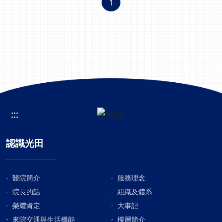
1
療後，乳癌平均5年存活率高達8成，若是零期和第一期
患者，存活率更可高達9成以上。乳癌分型 乳癌可概分
為管腔A型、管腔B型、Her-2 過度表現型和三陰型。在
台灣，管腔A型及管腔B型最多，約佔所有乳癌的60%，
Her-2過度表現型約佔25%，三陰性約15%，三陰性比例
雖最少、但惡性度最高，所以三陰性乳癌最為棘手，僅
對化學治療有效，也是目前被研究最多的型別;但近年
來，我們看到了三種新批准的三陰性乳癌靶向療法，包
括PARP的抑製劑，Trop-2抗體-藥物複合物以及免疫抑
:::
制劑 。乳癌治療(一)、手術治療 2002年美國知名期刊
（NEJM）研究發現如果乳癌只做乳房部分切除，局部
認識光田
復發率約為3成，但如果術後追加放射治療，局部復發
率可降至1成，相當於乳房全切除的局部復發率，因此
乳房保留手術，雖然有其限制性，卻成了之後乳癌的標
準手術，也兼顧了胸部美觀。而患側上肢淋巴水腫的問
醫院簡介
服務理念
題，於1991年 Giuliano等醫生率先提出哨兵淋巴結的概
院長的話
組織及體系
念，大大了改善了患側上肢淋巴水腫的問題， 當時是用
榮耀肯定
大事記
甲基藍（blue dye)來偵測，目前也可利用放射性同位素
來院交通與生活機能
樓層簡介