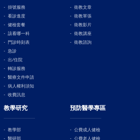
品藥品管理局（FDA）證實有效；以過往的治療經驗，
掛號服務
衛教文章
Her-2陽性型的乳癌預後較差，有了這些藥物後，已經
看診進度
衛教單張
變成預後最好的一群。另一個標靶藥物癌思停
健檢套餐
衛教影片
（Avanstin），主要是對抗癌血管新生的抗體藥劑，著
該看哪一科
衛教講座
名的研究學者佛克曼醫師，天下文化雜誌譯有一本《佛
克曼醫師的戰爭》,後來雖然沒找到癌血管新生因子,又回
門診時刻表
衛教諮詢
到外科領域,但已開啟了癌症治療新篇章。(四)、荷爾蒙
急診
治療 1970年代誤打誤撞的泰莫西芬（Tamoxifen），在
出/住院
研究避孕藥無意中發現的，避孕藥研究失敗，卻造就了
轉診服務
乳癌荷爾蒙治療輝煌的40個年頭，如今仍屹立不搖；除
醫療文件申請
此之外，荷爾蒙治療還包括阻斷荷爾蒙分泌的方法來抑
病人權利須知
制乳癌生長，停經前婦女可以打停經藥；停經後婦女則
服用芳香環轉化酶抑制劑（AI）。 荷爾蒙治也可從乳癌
收費訊息
生長分裂的其他路徑來阻斷，亦即所謂的荷爾蒙標靶藥
教學研究
預防醫學專區
物,包括PI3Ki，AKTi mTORi，CD4/6i等抑制劑。總結對
乳癌治療而言，就如同英國女爵士西西里•桑德斯所說—
〈我們最重要的工作不是要延長多少生命，而是要讓剩
教學部
公費成人健檢
下的生命有優良的生活品質〉，因此期待能研發更多新
醫研部
公費老人健檢
藥，讓患者受惠之外，也建議患者要充分與主治醫師溝