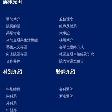
認識光田
醫院簡介
服務理念
院長的話
組織及體系
榮耀肯定
大事記
來院交通與生活機能
樓層簡介
藝術人文專區
各單位聯絡方式
向上院區專區
社區交通車路線及班次
合作夥伴
院內會議室租借
科別介紹
醫師介紹
科別總覽
各科醫師
內科系
新進醫師
外科系
中醫部