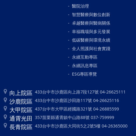
醫院治理
智慧醫療與數位創新
卓越醫療與醫病關係
幸福職場與多元發展
低碳醫療與環境永續
全人照護與社會實踐
永續互動專區
永續訊息專區
ESG專區導覽
向上院區
433台中市沙鹿區向上路7段127號 04-26625111
沙鹿院區
433台中市沙鹿區沙田路117號 04-26625116
大甲院區
437台中市大甲區經國路321號 04-26885599
通霄光田
357苗栗縣通霄鎮中山路88號 037-759999
長青院區
433台中市沙鹿區大同街5之2號5樓 04-26365000