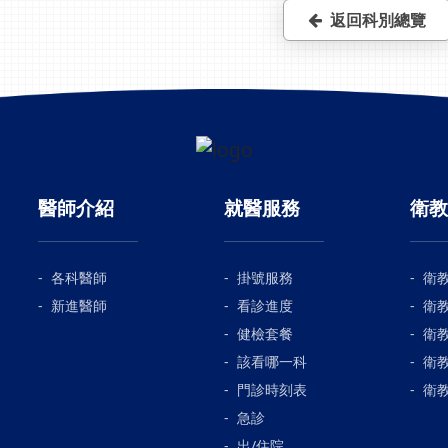
返回科別總覽
醫師介紹
就醫服務
衛教
各科醫師
掛號服務
衛
新進醫師
看診進度
衛
健檢套餐
衛
該看哪一科
衛
門診時刻表
衛
急診
出/住院