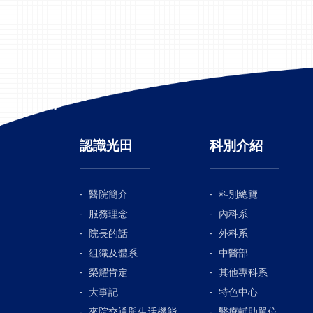
:::
認識光田
科別介紹
醫院簡介
科別總覽
服務理念
內科系
院長的話
外科系
組織及體系
中醫部
榮耀肯定
其他專科系
大事記
特色中心
來院交通與生活機能
醫療輔助單位