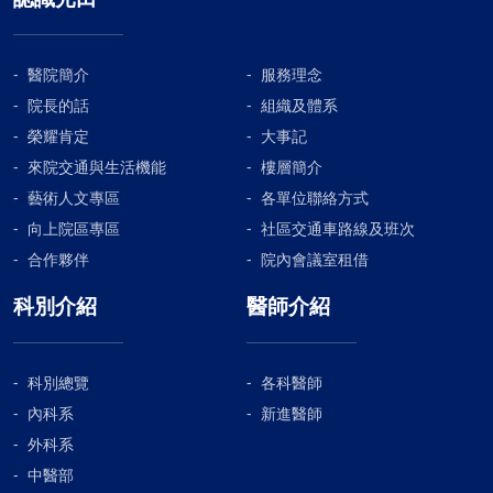
醫院簡介
服務理念
院長的話
組織及體系
榮耀肯定
大事記
來院交通與生活機能
樓層簡介
藝術人文專區
各單位聯絡方式
向上院區專區
社區交通車路線及班次
合作夥伴
院內會議室租借
科別介紹
醫師介紹
科別總覽
各科醫師
內科系
新進醫師
外科系
中醫部