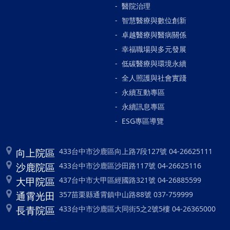
醫院治理
智慧醫療與數位創新
卓越醫療與醫病關係
幸福職場與多元發展
低碳醫療與環境永續
全人照護與社會實踐
永續互動專區
永續訊息專區
ESG專區導覽
向上院區
433台中市沙鹿區向上路7段127號 04-26625111
沙鹿院區
433台中市沙鹿區沙田路117號 04-26625116
大甲院區
437台中市大甲區經國路321號 04-26885599
通霄光田
357苗栗縣通霄鎮中山路88號 037-759999
長青院區
433台中市沙鹿區大同街5之2號5樓 04-26365000