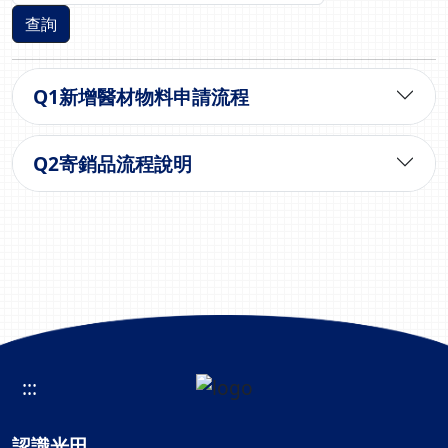
查詢
Q
1
新增醫材物料申請流程
Q
2
寄銷品流程說明
:::
認識光田