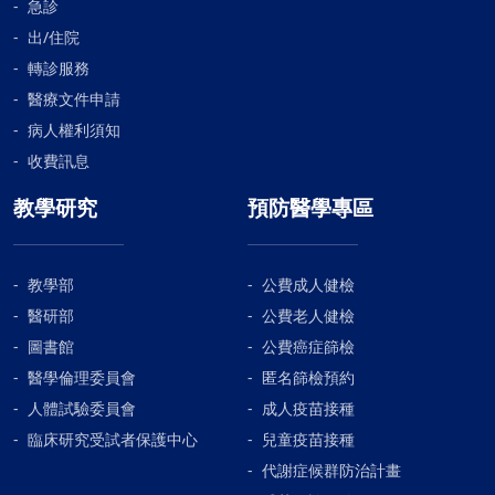
急診
出/住院
轉診服務
醫療文件申請
病人權利須知
收費訊息
教學研究
預防醫學專區
教學部
公費成人健檢
醫研部
公費老人健檢
圖書館
公費癌症篩檢
醫學倫理委員會
匿名篩檢預約
人體試驗委員會
成人疫苗接種
臨床研究受試者保護中心
兒童疫苗接種
代謝症候群防治計畫