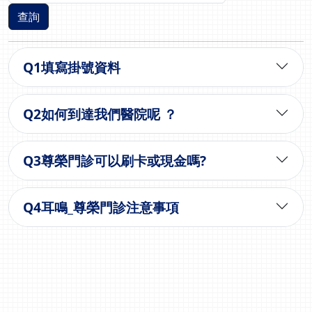
查詢
Q
1
填寫掛號資料
Q
2
如何到達我們醫院呢 ？
Q
3
尊榮門診可以刷卡或現金嗎?
Q
4
耳鳴_尊榮門診注意事項