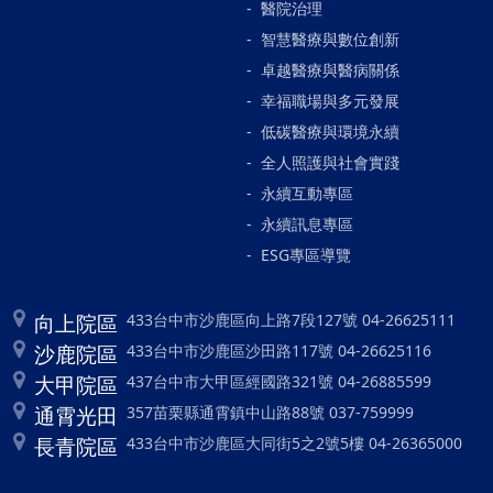
醫院治理
智慧醫療與數位創新
卓越醫療與醫病關係
幸福職場與多元發展
低碳醫療與環境永續
全人照護與社會實踐
永續互動專區
永續訊息專區
ESG專區導覽
向上院區
433台中市沙鹿區向上路7段127號 04-26625111
沙鹿院區
433台中市沙鹿區沙田路117號 04-26625116
大甲院區
437台中市大甲區經國路321號 04-26885599
通霄光田
357苗栗縣通霄鎮中山路88號 037-759999
長青院區
433台中市沙鹿區大同街5之2號5樓 04-26365000