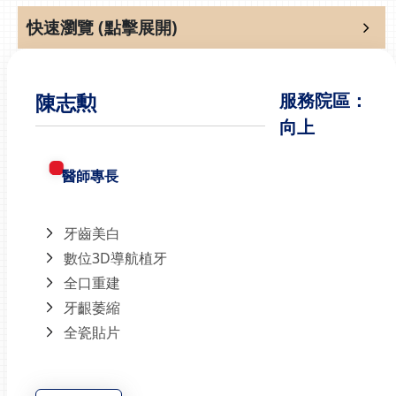
快速瀏覽 (點擊展開)
陳志勲
服務院區：
向上
醫師專長
牙齒美白
數位3D導航植牙
全口重建
牙齦萎縮
全瓷貼片