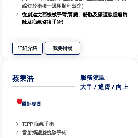
縮短於術後一週即順利出院）
微創達文西機械手臂(腎臟、膀胱及攝護腺腫瘤切
除及疝氣修復手術)
詳細介紹
我要掛號
蔡秉浩
服務院區：
大甲 / 通霄 / 向上
醫師專長
TIPP 疝氣手術
雷射攝護腺挽除手術