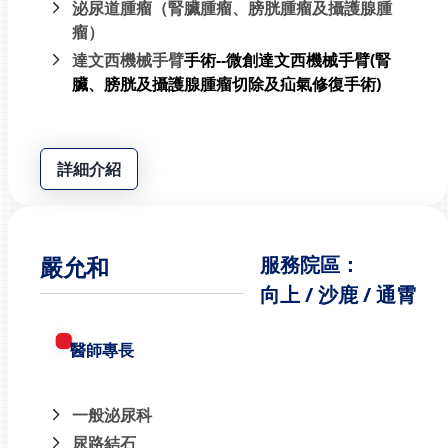
泌尿道腫瘤（腎臟腫瘤、膀胱腫瘤及攝護腺腫
瘤）
達文西機械手臂
手術--微創達文西機械手臂(腎
臟、膀胱及攝護腺腫瘤切除及疝氣修復手術)
詳細介紹
嚴允和
服務院區：
向上 / 沙鹿 / 通霄
醫師專長
一般泌尿科
尿路結石