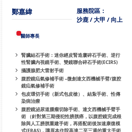
鄭嘉緯
服務院區：
沙鹿 / 大甲 / 向上
醫師專長
腎臟結石手術：迷你經皮腎造廔碎石手術、逆行
性腎臟內視鏡手術、雙鏡聯合碎石手術(ECIRS)
攝護腺肥大雷射手術
腹腔鏡疝氣修補手術 –
微創達文西機械手臂/腹腔
鏡疝氣修補手術
包皮環切手術（新式包皮槍）、結紮手術、性傳
染病治療
腹腔鏡泌尿道腫瘤切除手術、達文西機械手臂手
術 （針對第三期侵犯性膀胱癌，以腹腔鏡完成根
除與人工膀胱重建手術，再搭配術後加速康復模
式(ERAS)，讓原本住院高達二至三週的重大手術