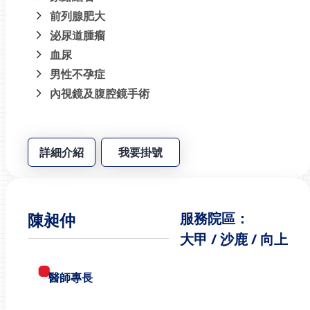
前列腺肥大
泌尿道腫瘤
血尿
男性不孕症
內視鏡及腹腔鏡手術
詳細介紹
我要掛號
陳昶仲
服務院區：
大甲 / 沙鹿 / 向上
醫師專長