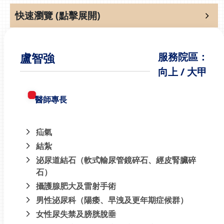
快速瀏覽 (點擊展開)
盧智強
服務院區：
向上 / 大甲
醫師專長
疝氣
結紮
泌尿道結石（軟式輸尿管鏡碎石、經皮腎臟碎
石）
攝護腺肥大及雷射手術
男性泌尿科（陽痿、早洩及更年期症候群）
女性尿失禁及膀胱脫垂