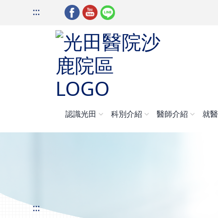
:::
認識光田
科別介紹
醫師介紹
就
:::