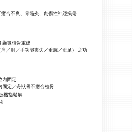
癒合不良、骨髓炎、創傷性神經損傷
 顯微植骨重建
肩／肘／手功能喪失／垂腕／垂足） 之功
位內固定
內固定／舟狀骨不癒合植骨
扳機指鬆解
術