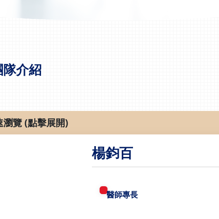
團隊介紹
速瀏覽 (點擊展開)
楊鈞百
醫師專長