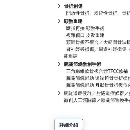
骨折創傷
開放性骨折、粉碎性骨折、骨折
顯微重建
斷指再接 顯微手術
複雜傷口 皮瓣重建
頑固骨折不癒合／大範圍骨缺損
臂神經叢損傷／周邊神經損傷（
能重建
腕關節鏡微創手術
三角纖維軟骨複合體TFCC修補
腕關節鏡輔助 遠端橈骨骨折復
腕關節鏡輔助 舟狀骨骨折復位
腕隧道症候群／肘隧道症候群／
微創人工髖關節／膝關節置換手
詳細介紹