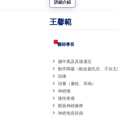
詳細介紹
王馨範
醫師專長
腦中風及其後遺症
動作障礙（帕金森氏症、不自主
頭痛
頭暈（暈眩、耳鳴）
神經痛
慢性疼痛
顏面神經麻痺
神經免疫疾病