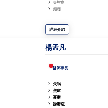
失智症
癲癇
詳細介紹
楊孟凡
醫師專長
失眠
焦慮
憂鬱
躁鬱症