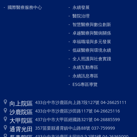
國際醫療服務中心
永續發展
醫院治理
智慧醫療與數位創新
卓越醫療與醫病關係
幸福職場與多元發展
低碳醫療與環境永續
全人照護與社會實踐
永續互動專區
永續訊息專區
ESG專區導覽
向上院區
433台中市沙鹿區向上路7段127號 04-26625111
沙鹿院區
433台中市沙鹿區沙田路117號 04-26625116
大甲院區
437台中市大甲區經國路321號 04-26885599
通霄光田
357苗栗縣通霄鎮中山路88號 037-759999
433台中市沙鹿區大同街5之2號5樓 04-26365000