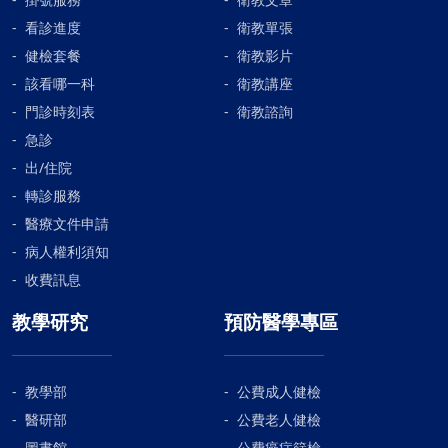
看診進度
衛教單張
健檢套餐
衛教影片
該看哪一科
衛教講座
門診時刻表
衛教諮詢
急診
出/住院
轉診服務
醫療文件申請
病人權利須知
收費訊息
教學研究
預防醫學專區
教學部
公費成人健檢
醫研部
公費老人健檢
圖書館
公費癌症篩檢