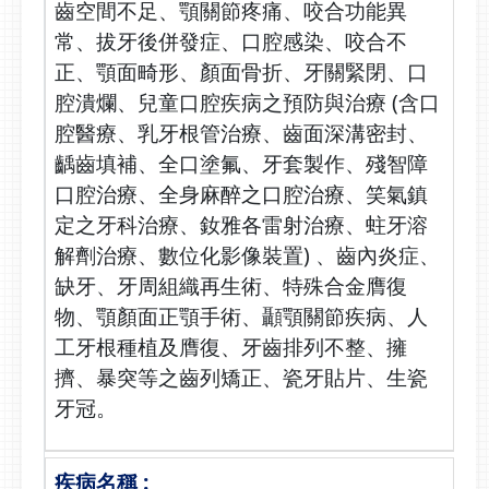
齒空間不足、顎關節疼痛、咬合功能異
常、拔牙後併發症、口腔感染、咬合不
正、顎面畸形、顏面骨折、牙關緊閉、口
腔潰爛、兒童口腔疾病之預防與治療 (含口
腔醫療、乳牙根管治療、齒面深溝密封、
齲齒填補、全口塗氟、牙套製作、殘智障
口腔治療、全身麻醉之口腔治療、笑氣鎮
定之牙科治療、釹雅各雷射治療、蛀牙溶
解劑治療、數位化影像裝置) 、齒內炎症、
缺牙、牙周組織再生術、特殊合金膺復
物、顎顏面正顎手術、顳顎關節疾病、人
工牙根種植及膺復、牙齒排列不整、擁
擠、暴突等之齒列矯正、瓷牙貼片、生瓷
牙冠。