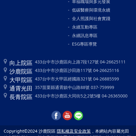
幸福職場與多元發展
低碳醫療與環境永續
全人照護與社會實踐
永續互動專區
永續訊息專區
ESG專區導覽
向上院區
433台中市沙鹿區向上路7段127號 04-26625111
沙鹿院區
433台中市沙鹿區沙田路117號 04-26625116
大甲院區
437台中市大甲區經國路321號 04-26885599
通霄光田
357苗栗縣通霄鎮中山路88號 037-759999
長青院區
433台中市沙鹿區大同街5之2號5樓 04-26365000
Copyright©2024 沙鹿院區
隱私權及安全政策
，本網站內容屬光田