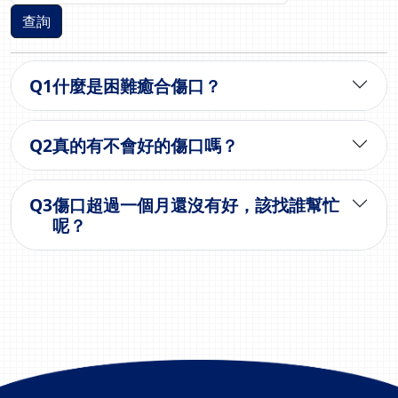
查詢
Q
1
什麼是困難癒合傷口？
Q
2
真的有不會好的傷口嗎？
Q
3
傷口超過一個月還沒有好，該找誰幫忙
呢？