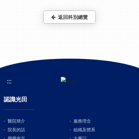
口上，當作傷口的保護層，也可以讓上皮生長和傷口癒
合更快速一點。因為傷口疼痛，且女娃無法配合維持固
返回科別總覽
定的動作，過程必須快速、小心且輕柔。為了避免女娃
在平日活動過程，或是下次移除敷料時，不慎將未貼合
完成的表皮撕除，讓開放傷口的範圍變得更大，傷口照
護師選擇矽膠泡棉敷料，作為吸收滲出液、保護和保濕
的傷口敷料。兩天後，水泡傷口範圍沒有擴大，且損傷
深度並未加深，表示傷害的範圍已經穩定下來了。保留
下來的表皮，也大部分可以貼合在傷口床上。女娃在換
藥過程中，雖有哭泣掙扎，但傷口只要清潔乾淨後，直
接貼上矽膠泡棉敷料即可，輕輕啜泣幾聲後，換藥就已
:::
經完成，疼痛也大幅降低了。5天後回診，這次是女娃
的阿嬤帶來，表示在家裡還是會站起行走，傷口似乎不
認識光田
影響女娃的日常活動和探索遊戲。水泡已經逐漸吸收乾
燥，新生的表皮也漸漸蔓延擴散。這次換藥，女娃不哭
不鬧，因為傷口已經不會疼痛了！再隔一周後回診，將
醫院簡介
服務理念
乾燥脫離的表皮移除後，新生粉嫩的皮膚露出，傷口已
院長的話
經完全癒合了。肚子的水泡變更大了！國小男童，腹部
組織及體系
被熱水燙傷，隔天至傷口中心求診，受傷處有數顆大的
榮耀肯定
大事記