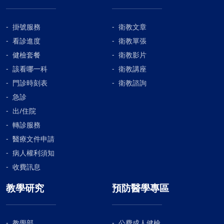
合。因為泡棉敷料的吸收力，最多可以持續黏貼7天，
總共三次的看診期間，病患都無需自己換藥。10天的時
間，傷口完全癒合。燙傷送醫後最常忽略的事「沖、
掛號服務
衛教文章
脫、泡、蓋、送」，這五字口訣，仍然是燙傷的基本處
看診進度
衛教單張
理原則。 尤其是第一個〝沖〞，是降溫、停損最重要的
健檢套餐
衛教影片
動作。燙傷嚴重程度，除了傷害的面積大小之外，燙傷
該看哪一科
衛教講座
的深度，也是預後的重要考量之一。面積的大小，會影
門診時刻表
衛教諮詢
響體液水分流失的多寡，如流失得太多，則容易會有低
急診
血容積休克的風險。而受傷的深度，則會影響到未來傷
口癒合的快慢和處理的複雜程度、疤痕影響程度、更甚
出/住院
是感染及敗血性休克的風險。燙傷範圍，通常在一開始
轉診服務
就已經發生和確定了，但是深度，卻是可以持續進行
醫療文件申請
的。所以，如何盡早停止熱度的持續傷害，做好停損的
病人權利須知
動作，是發生燙傷後，我們可以做的第一步，且是最重
收費訊息
要的事情。降溫(沖冷水或冰敷)，通常需要2-3天，如沒
有再出現新長的水泡，或是水泡沒有再持續脹大，且不
教學研究
預防醫學專區
再覺得傷口處熱熱痛痛的，大概可以判定，已經沒有餘
熱持續傷害皮膚，便可以停止冰敷了。而傷口最好的癒
合過程，並不是讓它乾燥結痂，再慢慢等痂皮脫落，而
教學部
公費成人健檢