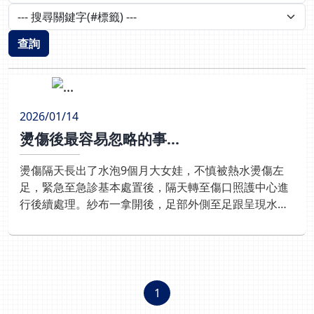
查詢
2026/01/14
燙傷後最容易忽略的事...
燙傷隔天長出了水泡9個月大女娃，不慎被熱水燙傷左
足，緊急至急診基本處置後，隔天轉至傷口照護中心進
行後續處理。紗布一拿開後，足部外側至足跟呈現水
泡，部分已破裂，且有開放性傷口。詢問下，女娃母親
從急診返家後，並未再繼續給予傷口冰敷。給予衛教請
媽媽繼續在傷口處冰敷2天，一天4-6次，每次20分鐘，
讓傷口先降溫，減少餘熱對皮膚的持續損害。同時，傷
口照護師將較大顆的水泡用空針抽出後，剪除無法貼合
1
的壞死表皮，盡可能地保留尚存的皮膚，使其貼合在傷