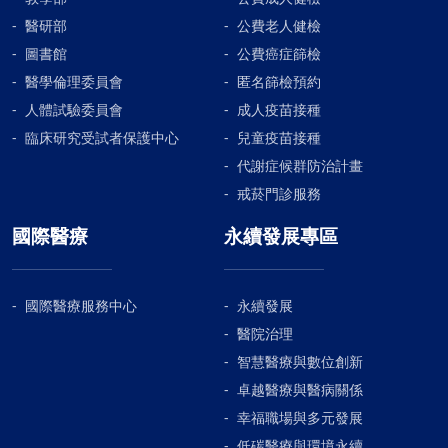
是直接長新皮出來，讓新的皮膚覆蓋住傷口。這樣的過
醫研部
公費老人健檢
程不僅癒合時間比較短，也較不容易留下明顯的疤痕。
圖書館
公費癌症篩檢
現代新的科技敷料，幾乎可以模擬取代皮膚的大部分功
醫學倫理委員會
能。在敷料的保護下，讓上皮細胞可以安穩的生長移
匿名篩檢預約
行，好好的覆蓋住傷口，將破損的皮膚修補完成。這三
人體試驗委員會
成人疫苗接種
位患者，經過衛教指導，持續冰敷2-3天後，很幸運的都
臨床研究受試者保護中心
兒童疫苗接種
只有表皮和部分真皮層的缺損，屬於淺2度燙傷，並使
代謝症候群防治計畫
用了矽膠泡棉敷料，加強傷口的保濕和保護，新的上皮
戒菸門診服務
很快就長出來，在兩週內都癒合了。之後只要做好疤痕
保養的工作，受傷的部位也會幾乎看不到痕跡的。~ 如
國際醫療
永續發展專區
有相關問題，歡迎洽詢本院傷造口照護中心 ~向上院
區:04-26625111分機1210大甲院區:04-26885599分機
5226
國際醫療服務中心
永續發展
醫院治理
智慧醫療與數位創新
卓越醫療與醫病關係
幸福職場與多元發展
低碳醫療與環境永續