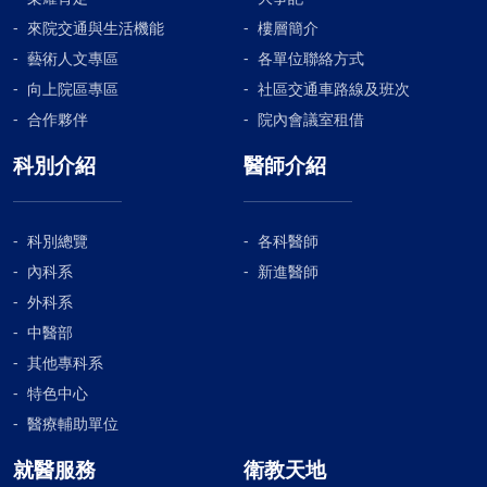
水泡出現，且周圍仍有發紅情形。媽媽表示只有前一天
來院交通與生活機能
樓層簡介
去急診前，有沖一下下冷水而已，返家後也沒有再繼續
藝術人文專區
各單位聯絡方式
冰敷了。傷口照護師將水泡內的水抽出後，盡量保留完
向上院區專區
社區交通車路線及班次
整的表皮，清潔後貼上矽膠泡棉敷料。並衛教還要繼續
合作夥伴
院內會議室租借
冰敷2天。兩天後因敷料滲濕移除，壞死的表皮隨之脫
離。清潔乾淨後，續貼矽膠泡棉敷料。因為矽膠良好的
科別介紹
醫師介紹
保濕和泡棉的吸收保護作用下，5天後返診時，上皮化
已達50%以上，傷口沒有結痂，直接長新皮。再隔一周
後，傷口完全癒合，宛如初生皮膚一般。弟弟很開心可
科別總覽
各科醫師
以回到學校，再跟同學一起玩球了！長水泡出來了？！
內科系
新進醫師
上班族，前晚天冷想吃碗泡麵，泡麵還沒吃成，卻不慎
外科系
被熱水燙傷小腿。在門診打開傷口時，仍有水泡長出。
中醫部
將水泡水抽出後，暫時保留住水泡皮，並衛教再繼續冰
敷兩天。覆蓋矽膠泡棉敷料，約兩天後返診確認燙傷的
其他專科系
損害程度。兩天後，幸好水泡沒有重新脹起，也沒有新
特色中心
的水泡出現，已經可以確定燙傷的深度。將無法貼合，
醫療輔助單位
已經壞死的表皮移除後，再貼上矽膠泡棉敷料，衛教若
無滲濕，返診前都無需換藥。一周後，傷口幾乎已經癒
就醫服務
衛教天地