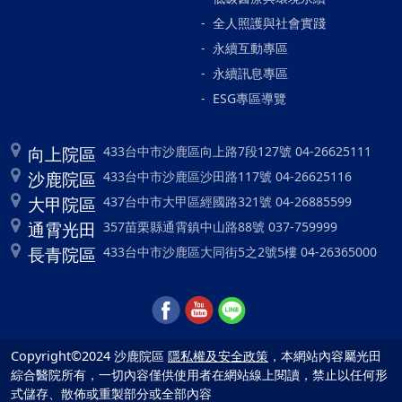
全人照護與社會實踐
永續互動專區
永續訊息專區
ESG專區導覽
向上院區
433台中市沙鹿區向上路7段127號 04-26625111
沙鹿院區
433台中市沙鹿區沙田路117號 04-26625116
大甲院區
437台中市大甲區經國路321號 04-26885599
通霄光田
357苗栗縣通霄鎮中山路88號 037-759999
長青院區
433台中市沙鹿區大同街5之2號5樓 04-26365000
Copyright©2024 沙鹿院區
隱私權及安全政策
，本網站內容屬光田
綜合醫院所有，一切內容僅供使用者在網站線上閱讀，禁止以任何形
式儲存、散佈或重製部分或全部內容