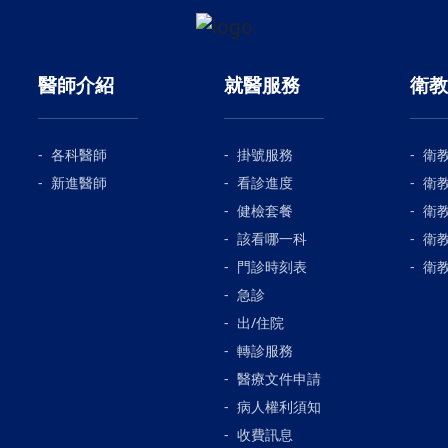
醫師介紹
就醫服務
衛教
各科醫師
掛號服務
衛
新進醫師
看診進度
衛
健檢套餐
衛
該看哪一科
衛
門診時刻表
衛
急診
出/住院
轉診服務
醫療文件申請
病人權利須知
收費訊息