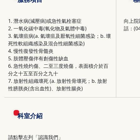
1. 潛水病(減壓病)或急性氣栓塞症
向上院
2. 一氧化碳中毒(氧化物及氣體中毒)
話：(04
3. 氣壞疽病(a. 氣壞疽及厭氧性細菌感染；b. 壞
死性軟組織感染及混合性細菌感染)
4. 慢性復發性骨髓炎
5. 肢體壓傷伴有創傷性缺血
6. 急性燒灼傷、二至三度燒傷，表面積介於百
分之十五至百分之九十
7. 放射性組織壞死 (a. 放射性骨壞死；b. 放射
性膀胱炎(含出血性)、放射性腸炎)
科室介紹
請點擊左列「認識我們」