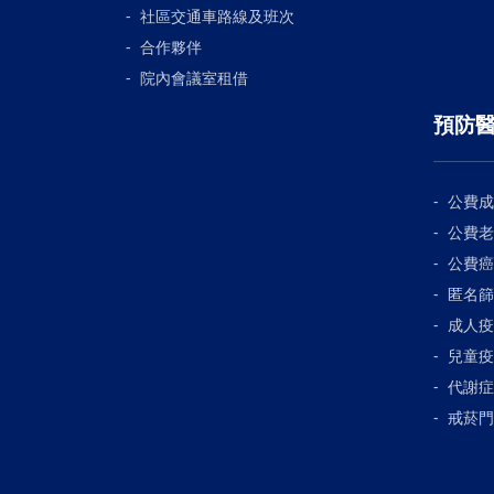
社區交通車路線及班次
合作夥伴
院內會議室租借
預防
公費成
公費老
公費癌
匿名篩
成人疫
兒童疫
代謝症
戒菸門