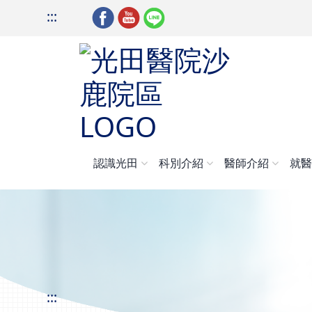
:::
認識光田
科別介紹
醫師介紹
就
:::