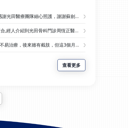
感謝光田醫療團隊細心照護，謝謝蘇劍秋
中心護理師對先生的關懷與用心！以及
能讓先生的傷口進步神速，不得不誇獎
癒合,經人介紹到光田骨科門診周恆正醫師
癒合康復,本人非常感謝光田醫師與高壓氧
我的右大腿才重新拾獲新的開始,再次感謝
口不易治療，後來雖有截肢，但這3個月受
雪、王淑美護理長、五樓醫護人員的細
快速地恢復、出院。在此特別感謝所有
查看更多