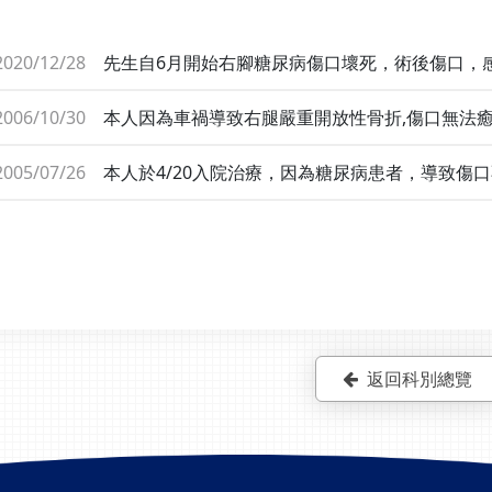
2020/12/28
先生自6月開始右腳糖尿病傷口壞死，術後傷口，
醫師，醫師高超，跟黃診護理師視病猶親！高壓氧
門診注射室護理師們的用心及細心的傷口照護，才
2006/10/30
本人因為車禍導致右腿嚴重開放性骨折,傷口無法
一下整個團隊，謝謝你們！
看診,行高壓氧治療與骨釘固定,現在傷口已經完全
王淑美.張美雪小姐.一路加油打氣,給予心理支持,
2005/07/26
本人於4/20入院治療，因為糖尿病患者，導致傷
光田醫護人員照顧
到吳文宏主任、蘇劍秋主任及高壓氧治療中心張美
心照顧及鼓勵，使病患能安心地接受治療，使傷口
的醫護人員。患者王許璧玉致謝。
返回科別總覽