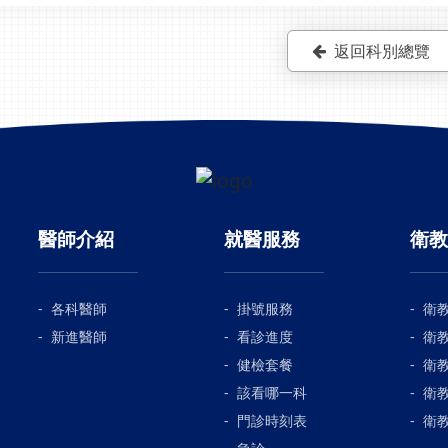
返回科別總覽
醫師介紹
就醫服務
衛教
各科醫師
掛號服務
衛
新進醫師
看診進度
衛
健檢套餐
衛
該看哪一科
衛
門診時刻表
衛