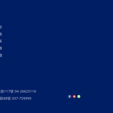
新
係
展
續
踐
17號 04-26625116
8號 037-759999