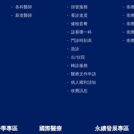
各科醫師
掛號服務
衛
新進醫師
看診進度
衛
健檢套餐
衛
該看哪一科
衛
門診時刻表
衛
急診
出/住院
轉診服務
醫療文件申請
病人權利須知
收費訊息
醫學專區
國際醫療
永續發展專區