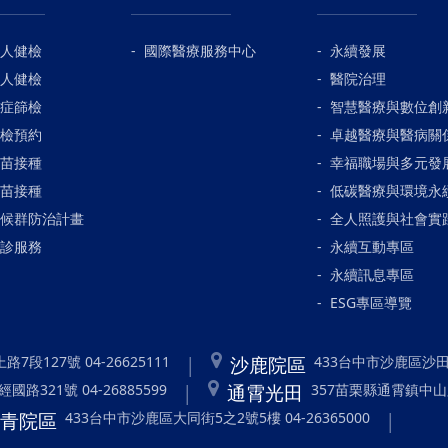
人健檢
國際醫療服務中心
永續發展
人健檢
醫院治理
症篩檢
智慧醫療與數位創
檢預約
卓越醫療與醫病關
苗接種
幸福職場與多元發
苗接種
低碳醫療與環境永
候群防治計畫
全人照護與社會實
診服務
永續互動專區
永續訊息專區
ESG專區導覽
沙鹿院區
7段127號 04-26625111
433台中市沙鹿區沙田路1
通霄光田
路321號 04-26885599
357苗栗縣通霄鎮中山路8
長青院區
433台中市沙鹿區大同街5之2號5樓 04-26365000