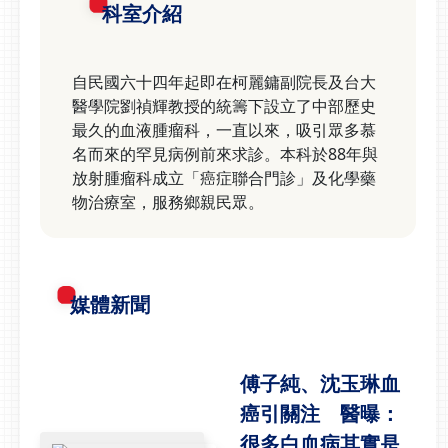
科室介紹
自民國六十四年起即在柯麗鏞副院長及台大
醫學院劉禎輝教授的統籌下設立了中部歷史
最久的血液腫瘤科，一直以來，吸引眾多慕
名而來的罕見病例前來求診。本科於88年與
放射腫瘤科成立「癌症聯合門診」及化學藥
物治療室，服務鄉親民眾。
媒體新聞
傅子純、沈玉琳血
癌引關注 醫曝：
很多白血病其實是