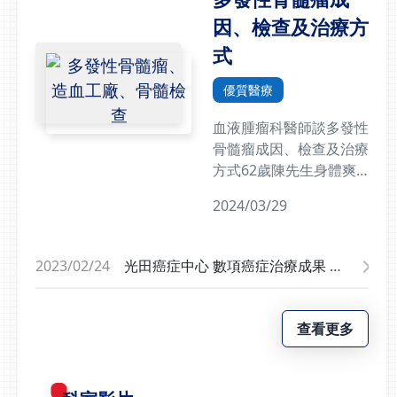
善，X光也恢復正常，但
因、檢查及治療方
抽血結果中的白血球數值
卻持續偏高。醫研部主任
式
暨血液腫瘤科主治醫師柯
萬盛察覺異狀，進一步安
優質醫療
排骨髓檢查，最終確診為
血液腫瘤科醫師談多發性
慢性白血病。藝人血癌引
骨髓瘤成因、檢查及治療
發關注 急性、慢性白血
方式62歲陳先生身體爽
病差異一次看近期藝人傅
健，沒做什麼事常感到
子純與沈玉琳接連傳出與
2024/03/29
累，走路大腿關節好像怪
血癌相關消息，引發社會
怪的。掛號骨科門診被轉
關注。柯萬盛表示，血癌
診至血液腫瘤科門診，完
可分為急性與慢性兩大類
2023/02/24
光田癌症中心 數項癌症治療成果 存
成一系列檢查後，發現蝕
型。急性白血病進展快
活率遠勝醫學中心
骨現象，貧血、水腫、低
速，可能在短時間內出現
白蛋白和過高的免疫球蛋
貧血、反覆感染、不明瘀
查看更多
白等，再經骨髓穿刺檢查
青或出血等症狀；慢性白
後，確診為「多發性骨髓
血病則恰恰相反，往往長
瘤」……。如圖箭頭處骨
期沒有明顯症狀，因此更