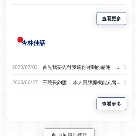
的關鍵。立即預約血液腫
生活品質
髓瘤 常見症狀 「多
瘤科｜諮詢血液疾病相關
發性骨髓瘤」從字面就能
問題 光田綜合醫院血液
查看更多
猜到，它是造血的工廠
腫瘤科柯萬盛醫師感謝媒
「骨髓」產生腫瘤，患者
體報導中央社聯合新聞華
常有血液細胞的問題，多
人健康網
杏林佳話
以「貧血」表現；人體全
身的骨頭都有骨髓，所以
腫瘤會散布全身且為多發
性，嚴重時，會侵蝕到外
2020/07/03
首先我要先對我這份遲到的感謝，致
部的骨頭，會有骨頭被吃
上十二萬分的歉意。 我的母親在3月
掉的「蝕骨」現象，所以
26日住進了光田醫院，在一番檢查
2008/06/27
王院長鈞鑒： 本人因脾臟機能亢奮導
部分患者會有骨頭疼痛的
後，發現是多發性骨髓瘤，其間出入
致嚴重溶血情況危急，於5月20日經
表現。多發性骨髓瘤的診
三樓外科加護病房兩次，雖然不幸在
由柯麗鏞副院長之門診轉而住院，經
斷，抽血跟骨髓穿刺的檢
5月29日被病魔擊倒，但是我真的真
查看更多
柯副院長、蘇主任及柯主任聯手診
查。抽血檢查則有助於了
心的感激，柯萬盛醫師、黃俊雄醫
治，於5月29日實施脾臟切除手術，
解血中球蛋白質是否出現
師、吳明峰醫師、何明霖醫師、蕭子
有賴蘇主任所領導的醫療團隊嚴謹態
異常。專科治療 積極用
恆醫師在我媽媽住院的過程中盡心的
度及高明醫術，能夠順利將重達4.5
藥 重拾生活掌控權
醫療照護。也要特別感謝三次為我媽
公斤的巨脾順利摘除，還我健康身
返回科別總覽