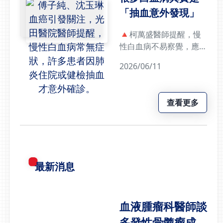
「抽血意外發現」
🔺柯萬盛醫師提醒，慢
性白血病不易察覺，應定
期抽血檢查肺炎痊癒卻驗
2026/06/11
出血癌 醫師從白血球異
常揪出病因感冒或肺炎痊
癒後，抽血數值逐步回
查看更多
穩，是常見的醫學現象；
但若發炎反應已獲控制，
數據卻反常偏高，背後可
能藏有其他疾病。光田綜
合醫院日前分享一起案
最新消息
例，一名長期務農、作息
規律的60歲張先生，因
反覆高燒、嚴重咳嗽被診
斷為肺炎住院。經抗生素
血液腫瘤科醫師談
治療後，肺部發炎明顯改
多發性骨髓瘤成