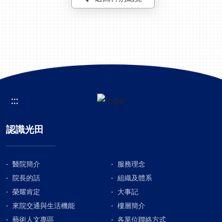
「多發性骨髓瘤」為常見
媽進行骨科手術的蕭敬樺醫師，除了
體，心中充滿感激之意，特別在此對
血液惡性腫瘤的一種，全
您高超的醫療技術，也要特別感跟最
諸位醫師的敬業、專業以及對病患的
台每年約有760位新患
後您對我媽媽的關心與照料。另外也
細心、耐心，致上十二萬分的謝意，
者，好發年齡為68~70
要感謝加護病房的王護理長及所有照
並祝光田醫院能一帆風順的發展狀
歲。相較其他急性白血
料過我媽媽的護理師，感謝你們細心
大，呵護更多的病友，感恩！ 錢 X X
病，這種血液性癌症病程
的照護。最後感謝五樓的護理師團
2008.06.21
相對緩慢，加上醫療藥物
隊，這兩個月來，辛勞的照護。 另外
的進步，治療方式以標靶
最後的安寧病房也是一個讓我難忘及
:::
藥物為主(皮下注射-萬科
感恩的地方，感謝李秉學醫師協助我
或口服-瑞復美)，對比傳
們陪我媽媽走完人生的最後的一段路
統的化學治療，副作用
程，在平靜中安息。也感謝兩位忘記
認識光田
少，效果更好！在標靶藥
名字的護理師，為我媽媽所做的最後
物的治療下，原本治療效
臨終服務。 再次感謝大家！
果不彰的疾病，也轉變成
醫院簡介
服務理念
類似 「高血壓」、「糖
院長的話
組織及體系
尿病」的慢性疾病！瞭解
榮耀肯定
大事記
更多，請掛號血液腫瘤科
來院交通與生活機能
樓層簡介
門診諮詢或追蹤
藝術人文專區
各單位聯絡方式