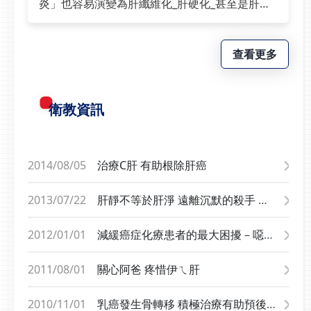
炎」也容易演變為肝纖維化_肝硬化_甚至是肝癌
血球細胞異常時(數目過
次若非因肺炎住院接受抽
即是 #肝病3部曲以前檢查肝須要切片 有一定的
多或數目過少)，檢查製
血檢查，病情很可能持續
風險👨醫師告訴你現代新科技#肝纖維化掃描儀
造血球的工廠—骨髓，就
被忽略。柯萬盛表示，慢
#準確_快速_非侵入性評估肝硬化程度了解目前肝
查看更多
是一項重要的檢查！骨髓
性白血病進展雖然相對緩
的變化 將有利於臨床醫師作為積極治療的決定請
檢查 安全簡單 為了
慢，但仍需定期追蹤與治
諮詢腸胃科/ C型肝炎特診請門診醫師開立檢驗證
檢查的方便性和安全性，
療；部分患者若未妥善控
明#免抽血_肝臟檢查新利器 #快速揪出早期肝硬
衛教資訊
醫療上一般都是從坐骨後
制，病程仍可能出現變
化！#光田肝膽相照護你_揪肝心捏
緣(臀部上緣的堅硬處)的
化。血液疾病藏得深 一
骨頭來抽取骨髓做檢查，
張抽血報告成治療轉折柯
過程類似抽血，只是用的
萬盛提醒，慢性白血病最
2014/08/05
治療C肝 有助根除肝癌
針頭較粗。而檢查部位是
大的挑戰在於症狀不明
在骨盆後側的骨頭(圖為
顯，許多患者直到感染、
2013/07/22
肝靜不等於肝淨 遠離沉默的殺手 肝
骨髓檢查，抽吸與切片部
健檢或其他疾病就醫時才
癌
位)，並不會接觸背部中
意外發現異常。他強調，
2012/01/01
減緩癌症化療患者的最大困擾－噁心
線的脊柱而傷及神經的情
許多血液疾病並非突然發
及嘔吐
況，是一項安全簡單的檢
生，而是在身體中長期潛
2011/08/01
關心阿爸 疼惜伊ㄟ肝
查，但診斷血液疾病，不
伏，一張抽血報告，有時
論是良性或惡性都是一個
就是改變診斷與治療方向
2010/11/01
乳癌發生骨轉移 積極治療有助預後及
很重要的檢查。多發性骨