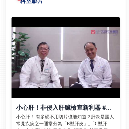
科室影片
頭被吃掉了：引用
容易被忽略。慢性白血病
aboutcancer.com/myeloma
潛伏性高 八成患者因抽
深入造血工廠 揪出問
血意外發現柯萬盛指出，
題 成年人的骨髓主要
臨床上超過八成慢性白血
位於肋骨、胸骨、脊柱、
病患者並非因血液問題就
和骨盆的骨頭裡；骨髓如
醫，而是在健康檢查，或
同我們吃雞肉咬碎雞骨
因肺炎、尿道感染等其他
時，裡面暗紅色半固體的
疾病住院時，透過例行抽
軟髓。一個65公斤的成
血意外發現異常。部分患
年人，體內的血液約有
者僅有輕微疲倦，甚至完
5,000毫升，其中一半是
全沒有不適，因此疾病可
水分，另一半是血球細胞
能已潛伏一段時間而不自
(白血球、紅血球、血小
知。🔺一張抽血報告，
板等)，血球細胞持續新
就能揪出潛伏體內多時的
陳代謝(產生、凋亡)，而
慢性白血病沒有症狀也可
身體負責製造血球的工廠
小心肝！非侵入肝臟檢查新利器 #快
能罹病 慢性白血病最怕
就在「骨髓」；常聽到的
速揪出早期肝硬化！
延誤診斷以張先生為例，
小心肝！ 有多硬不用切片也能知道？肝炎是國人
「貧血」是指血液裡的紅
他平時身體硬朗，從未懷
常見疾病之一通常分為「B型肝炎」_「C型肝
血球量變少，當發現體內
疑自己罹患血液疾病，這