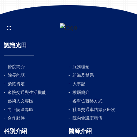
地表示植管過程沒有不適，現在就跟以前生活一樣，不
用三番兩次跑醫院。 項目 傳統腹腔鏡腹膜透析植管
新型微創腹腔鏡腹膜透析導管植入術 手術時間 30-45
分鐘 10分鐘以內 C 切口大小 2 cm 1 cm C 傷口癒合
:::
需縫合筋膜固定 不需縫合 C 傷口數量 3 2 C 出
血機率 高 極低 C 術後 併發症 較易滲漏、感染、移
認識光田
位、疝氣 極少、無疝氣併發症、導管不易移動C 疼痛
感 明顯 極輕 C 風險 高 低 C *因健保無給付此技術之
耗材費用，腎臟內科醫師將會同一般外科醫師進行術前
評估 *相關問題請掛「腎臟內科」門診諮詢 腎臟內科 王
醫院簡介
服務理念
家良 醫師介紹及門診時間
院長的話
組織及體系
榮耀肯定
大事記
來院交通與生活機能
樓層簡介
藝術人文專區
各單位聯絡方式
向上院區專區
社區交通車路線及班次
合作夥伴
院內會議室租借
科別介紹
醫師介紹