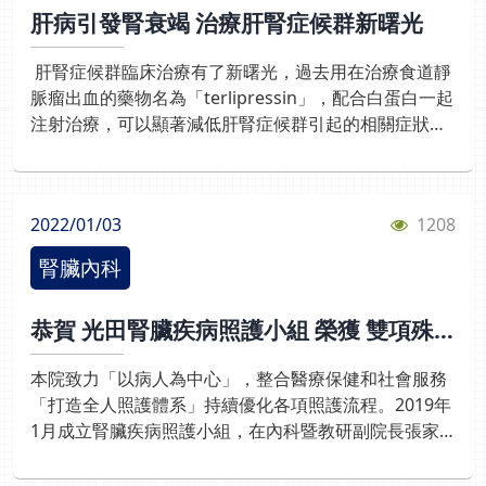
我測驗知多少：Q1.急性腎損傷（AKI）是指什麼情況？
肝病引發腎衰竭 治療肝腎症候群新曙光
或肋脊角敲痛： 側腰部、後背部有明顯壓痛或悶痛。◎
A.腎臟慢慢退化數年B.腎功能在短時間內突然變差C.腎
噁心與嘔吐： 感染引發全身性反應。◎極度疲倦： 感到
臟完全停止運作D.只有老年人才會發生Q2.下列哪一項
肝腎症候群臨床治療有了新曙光，過去用在治療食道靜
虛弱、意識混亂（尤其是長者）。五、哪些人容易感
是急性腎損傷可能出現的早期症狀？A.視力模糊B.尿量
脈瘤出血的藥物名為「terlipressin」，配合白蛋白一起
染？ 1.水喝太少、常憋尿 2.性行為後未排尿 3.更年期女
變少C.皮膚發紅D.咳
注射治療，可以顯著減低肝腎症候群引起的相關症狀。
性（荷爾蒙下降） 4.懷孕 5.糖尿病患者醫院會做哪些檢
88歲陳姓阿嬤患有糖尿病和B型肝炎引起的肝硬化，子
查？ *尿液檢查（看細菌、白血球）*尿液或血液培養
女妥善照顧，不影響她日常生活，後來她的外形有變
（找出細菌種類）*嚴重時：超音波或電腦斷層（CT）
化，肚子鼓起，腳腫脹，呼吸也越來越喘，常說很不舒
七、治療方式抗生素（最重要！一定要吃完整個療程）
2022/01/03
1208
服。 腎臟內科王家良主任指出，檢查發現阿嬤的腎臟功
2.多喝水（幫助沖掉細菌）3.必要時止痛藥*小提醒：❌
能逐漸惡化，已從第4期的腎臟病進展到第5期，肌酣酸
不可自行停藥 ❌不可亂吃抗生素*蔓越莓：可預防復發
腎臟內科
從2.5上升到4.4 mg/dL，腎絲球過濾率從18惡化到9
不能治療感染八、日常預防「要做到」自我測驗知多
ml/min/1.73m2，已經接近需要洗腎程度，安排住院治
少：Q1.關於泌尿道感染的治療，下列何者正確？症狀
恭賀 光田腎臟疾病照護小組 榮獲 雙項殊
療，後續檢查排除一些會引起腎功能急性惡化的因素，
改善即可自行停藥可自行購買抗生素服用應依醫師指示
榮
像是腸胃道出血、感染、藥物等，判定是肝硬化惡化而
完成抗生素療程只需多喝水即可痊癒Q2.當泌尿道感染
本院致力「以病人為中心」，整合醫療保健和社會服務
造成的「肝腎症候群」。 王家良主任說明，腎臟是生命
惡化為急性腎盂腎炎時，最需要注意的症狀為何？食慾
「打造全人照護體系」持續優化各項照護流程。2019年
的活水源泉，與其他內臟器官息息相關，很多疾病，例
變好高燒、畏寒及腰痛皮膚發癢視力模糊
1月成立腎臟疾病照護小組，在內科暨教研副院長張家
如三高、痛風、藥物濫用等，都會引起慢性腎病，又如
築、腎臟內科主任王家良、血液透析室主任王守玠帶領
心衰竭也會造成腎衰竭，稱為「心腎症候群」；肝衰竭
下，以跨領域溝通模式提供連續性及一致性的整合性照