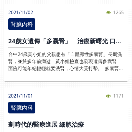
也會造成腎衰竭，稱為「肝腎症候群」。 王家良主任指
護，更為腎臟病臨床治療與照護打造完善的地基，提供
出，「肝腎症候群」以往一直沒有特別的治療方式，只
2021/11/02
1265
醫學中心級的服務。本團隊通過醫策會「腎臟病照護品
能等待是否能夠肝臟移植，現在臨床治療有了新曙光，
質認證」及台灣健康照護品質管理競賽「機構組部門別-
一種過去用以治療食道靜脈瘤出血的藥物名為
腎臟內科
銅獎」之殊榮！ 掌握腎病病程 整合診療照護 為致
「terlipressin」，配合白蛋白一起注射治療，可以顯著
「腎」關鍵台灣透析發生率及盛行率已高居全球第一，
減低肝腎症候群引起的相關症狀。依病況一般約需3到7
24歲女遺傳「多囊腎」 治療新曙光 口服
每年透析人數高達九萬四千多人。本團隊為改善國民腎
天療程，這名阿嬤經過5天治療，肌酣酸降回
新藥延緩洗腎時間
臟健康問題，除了結合團隊資源管理（TRM）概念及技
2.4mg/dL，喘和水腫症狀也明顯改善，脫離需要洗腎的
台中24歲黃小姐的父親患有「自體顯性多囊腎」長期洗
巧於腎臟病照護作業，更整合跨科別的醫師群、護理
危險，也可恢復以往的日常生活，子女們才放心。
腎，並於多年前病逝，黃小姐檢查也發現遺傳多囊腎，
師、衛教師、營養師、藥師、社工師等成員，依據腎臟
面臨可能年紀輕輕就要洗腎，心情大受打擊。 多囊腎是
疾病不同的階段，以延緩、控制腎臟病人的病程為目
一種遺傳性疾病，只要父母親其中一人得病，兒女罹病
標，落實執行循環式品質管理，持續精進腎臟病病人照
的機率是50%。腎臟內科主任王家良強調，多囊腎患者
護的安全性與品質。
出生時腎臟可能就有囊腫，但初期沒有明顯症狀難以察
2021/11/01
1171
覺，普遍在30-40歲後，因腎功能逐漸退化，才會引起
高血壓、背痛、腰痛、血尿等症狀，而檢查確定罹病已
腎臟內科
為時已晚。 如今多囊腎治療已見曙光，在符合特定多囊
腎病程下，健保署許可專案使用口服藥物，可以抑制腎
劃時代的醫療進展 細胞治療
臟水泡增長，讓腎功能惡化速度約延緩3成，越早服用