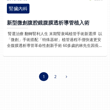
況，記錄洗腎數值並自動上傳雲端管理系統，即時精準
腎臟內科
掌握病人治療與身體狀況，醫病視訊溝通就跟面對面看
診一樣有溫度、零距離。 「有病千萬不能拖！」光田
新型微創腹腔鏡腹膜透析導管植入術
綜合醫院呼籲，疫情期間許多患者因擔心來醫院看診，
而延遲就醫，現在透過視訊看診可以很安心，服務慢性
腎選治療 翻轉腎利人生 末期腎衰竭植管手術新選擇 以
病人的醫療需求，讓病情獲得控制。 遠距視訊門診 安
「微創」手術搭配「特殊器材」植管過程不僅快速更安
全就醫免煩惱 【適用對象】 -病情穩定之慢性病複診患
全腹膜透析導管革命性創新手術 60多歲的林先生因長年
者 -需開立慢性病連續處方箋
患有糖尿病及高血壓，日前例行性回診抽血檢查結果發
現他的血清肌酸酐高達正常值的9倍，已達腎臟病末
期，也就是慢性腎臟病程的第五期，林先生得知後擔心
終身洗腎，無法再與好友固定下棋、出遊，下半輩子每
星期有3天都得向醫院報到，感到人生無自由。 幸經醫
1
2
師與林先生及家屬進行衛教後，評估林先生的生活模式
和需求，林先生決定選擇腹膜透析俗稱「洗肚子」，並
採用新型「微創腹腔鏡腹膜透析導管植入術」，不但疼
痛少、傷口復原快、併發症極少，晚上在家睡一覺起來
就可完成洗肚子，隔天還可以與好友出遊，林先生滿意