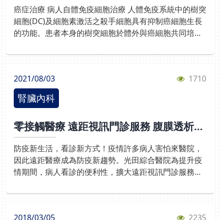
越好。根據研究患者在第2期開始持續服用藥物，可延
癌症治療 病人自體免疫細胞治療 人體免疫系統中的樹突
緩7年洗腎；第3期可延緩4年洗腎；第4期可延緩1年左
細胞(DC)及細胞素激活之殺手細胞具有抑制癌細胞生長
右。 黃小姐腎功能已退化到第3期，目前持續服用藥
的功能。患者本身的樹突細胞於體外與癌細胞共同培養
物，讓腎功能維持住，延緩慢性腎病的惡化速度。 本院
後注射入病人體內或將樹突細胞直接注入腫瘤內，合併
與國衛院黃道揚醫師學術合作自體顯性多囊腎基因檢
局部放射治療及靜脈注射細胞素激活之殺手細胞(蓮見
測，讓有腎病家族史患者，找出是否有自體顯性多囊腎
HITV自體免疫細胞治療)，強化這些免疫細胞辨識體內
基因變異，有助於疾病的診斷，以及優生的諮詢。 副院
2021/08/03
1710
癌細胞能力，進而達到殺死癌細胞的最佳效果。
長暨腎臟內科醫師張家築呼籲，如果父母、親戚是多囊
腎患者，建議民眾可到腎臟科檢查，利用腎臟超音波、
腎臟內科
抽血、驗尿、基因檢測來評估，並持續追蹤腎臟的狀態
及功能。
零接觸醫療 遠距視訊門診服務 腹膜透析居
家洗腎更安心
防疫新生活，看診新方式！疫情許多病人害怕來醫院，
因此遠距醫療成為防疫新趨勢。光田綜合醫院為提升疫
情期間，病人看診的便利性，擴大遠距視訊門診服務，
腹膜透析腎友也可透過視訊看診，醫師即時監測洗腎數
據，零接觸維持病人的醫療需求。 腎臟內科主任王家良
表示，腹膜透析洗腎腎友以往必須到醫院例行性檢查，
2018/03/05
2235
如今透過遠距視訊，可監測腎友居家洗腎操作機器的情