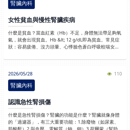
腎臟內科
（約占6成以上）· 荷爾蒙（雌激素）可能影響病情變化
常見類型： 紅斑性狼瘡腎炎、 膜性腎病、 IgA腎病懷孕
女性貧血與慢性腎臟疾病
與生育規劃：階段管理重點懷孕前準備評估腎功能、病
情穩定度；審視用藥安全性並討論懷孕計畫。懷孕期間
什麼是貧血？當血紅素（Hb）不足，身體無法帶足夠氧
管理密切監測血壓、蛋白尿及腎功能；調整治療方案以
氣，就會出現貧血。Hb &lt; 12 g/dL即為貧血。常見症
預防併發症。產後追蹤評估產後腎臟狀態，持續追蹤母
狀：容易疲倦、沒力頭暈、心悸臉色蒼白呼吸較喘女性
嬰健康並調整長期照護計畫。日常照護重點：定期追蹤
為什麼容易貧血？女性因生理特性，更容易缺鐵： ◎約
生活型態與飲食調整：◎健康飲食： 採取低鹽、適量低
每3位女性就有1位曾有貧血問題腎臟病為什麼會造成貧
蛋白飲食，並確保營養充足。◎規律運動： 維持中等強
血？1.促紅血球生成素（EPO）不足腎臟會製造EPO幫
度的活動如；快走。◎良好習慣： 戒菸、限酒，並根據
2026/05/28
110
助造血腎功能變差 → 紅血球變少2.尿毒素影響造血體內
個人狀況調整日常作息。※自我照護與用藥：建立用藥
毒素累積 → 抑制骨髓造血3.鐵利用變差即使有鐵，也用
時間表並使用藥盒管理；理解藥物適應症、劑量及其副
腎臟內科
不出來（功能性缺鐵）約30–50%慢性腎臟病患者會有
作用。併發症預防：控制高血壓 → 保護腎臟、併發症預
貧血→ 鐵儲存更容易耗盡→ 身體「鎖住鐵」用不了→
防預防感染（尤其泌尿道感染）避免腎功能惡化自我測
認識急性腎損傷
血液需求增加，貧血更容易惡化治療重點（醫師會評
驗知多少：Q1.腎絲球腎炎飲食建議為何？A.高鹽飲食B.
估）✔ 補充鐵劑（口服或靜脈）✔ 使用造血針
高蛋白飲食C.低鹽、適量蛋白飲食D.完全不吃蛋白質Q2.
什麼是急性腎損傷？腎臟的功能是什麼？腎臟就像身體
（EPO）✔ 同時控制腎臟病(血壓血糖管理:使用降壓藥
女性患者較需要注意哪種感染？A.呼吸道感染B.泌尿道
的「過濾器」，有三大重要功能：1.除廢物（如尿素、
及糖尿病治療藥物， 控制併發症風險。)✔ 飲食建議
感染C.皮膚感染D.腸胃炎
肌酸酐）2.與血壓、電解質（鈉、鉀）3.荷爾蒙（幫助