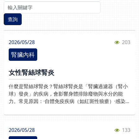
關鍵字查詢
查詢
2026/05/28
203
腎臟內科
女性腎絲球腎炎
什麼是腎絲球腎炎？腎絲球腎炎是「腎臟過濾器（腎小
球）發炎」的疾病，會影響身體排除廢物與水分的能
力。常見原因：·自體免疫疾病（如紅斑性狼瘡）·感染後
引發的免疫反應·藥物(不當使用消炎藥、止痛藥)·慢性疾
病（如糖尿病、高血壓）常見症狀：·蛋白尿:尿液有泡
泡，且久久不散·血尿:尿液偏紅或茶色·水腫:身體水腫、
2026/05/28
133
常見於眼皮、腳踝·高血壓:水分、鹽分無法正常排出·疲
倦、食慾不振女性患者需要特別注意：· 女性較容易罹患