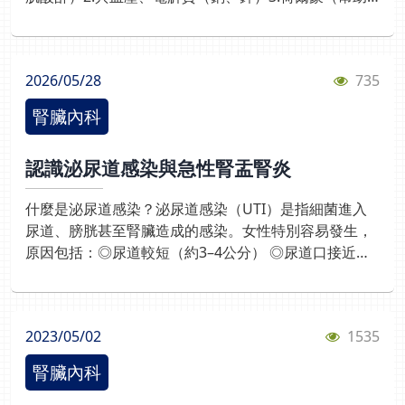
（非常重要！）高鐵質食物如圖：日常照護建議定期抽
造血、維持骨骼健康）常見原因：腎前性（最常見）:脫
血（Hb、鐵、鐵蛋白）注意月經量變化有懷孕計畫要提
水、失血、血壓過低（腎臟血流不足）腎臟本身問題:藥
前評估配合營養師與醫師追蹤自我測驗知多少：Q1.女
物傷害（止痛藥、抗生素）、感染腎後性(阻塞)：結
性較容易貧血的原因，下列何者正確？女性運動量較少
2026/05/28
735
石、攝護腺肥大…導致尿液排不出來哪些人要特別注
月經會造成鐵質流失女性不需要鐵質女性血液較多Q2.
意？1.65歲以上長者2.糖尿病、高血壓、慢性腎臟病患
下列何種飲食搭配有助於改善貧血？鐵質食物＋維生素
腎臟內科
者3.重大手術或住院重症患者早期症狀（常被忽略）：
C高油食物＋糖高鹽食物＋蛋白質只吃蔬菜不吃肉
疲倦、沒力、食慾差、尿量變少、身體浮腫嚴重時可能
認識泌尿道感染與急性腎盂腎炎
出現：呼吸困難血壓升高可能的嚴重併發症：肺水腫
（呼吸困難）、心臟衰竭、高血鉀（可能致命心律不
什麼是泌尿道感染？泌尿道感染（UTI）是指細菌進入
整）、酸中毒治療重點：1.找出原因並立即處理（移除
尿道、膀胱甚至腎臟造成的感染。女性特別容易發生，
藥物毒性或解除尿路阻塞）2.維持水分平衡（避免脫水
原因包括：◎尿道較短（約3–4公分） ◎尿道口接近陰
或水腫）3.調整電解質（及時糾正血鉀、鈉異常）4.必
道與肛門，細菌容易入侵 ◎一生中約超過一半女性曾感
要時進行短期血液透析5.維持血壓與腎臟血流※日常預
染二、常見症狀（膀胱炎）當感染在膀胱時，可能出
防方法：飲食建議：適量蛋白質（避免腎臟代謝負擔）
現：三、什麼是急性腎盂腎炎？當細菌從膀胱往上感染
限制電解質： 根據血檢結果限制鈉、鉀、磷的攝入熱量
2023/05/02
1535
到腎臟，就變成較嚴重的「腎臟感染」。可能造成：※
要足夠（避免營養不良、肌少症）出院後照護：※每3～
腎臟受損 ※慢性腎臟病 ※嚴重時引發敗血症（危及生
6個月追蹤腎功能※家人協助用藥與飲食管理有右述症
腎臟內科
命）四、如何辨識腎臟感染？需立即就醫◎高燒與畏
狀，應立即就醫早期介入是降低嚴重度的最關鍵因素自
寒： 體溫通常超過 38°C並伴隨全身畏寒顫抖。◎腰痛