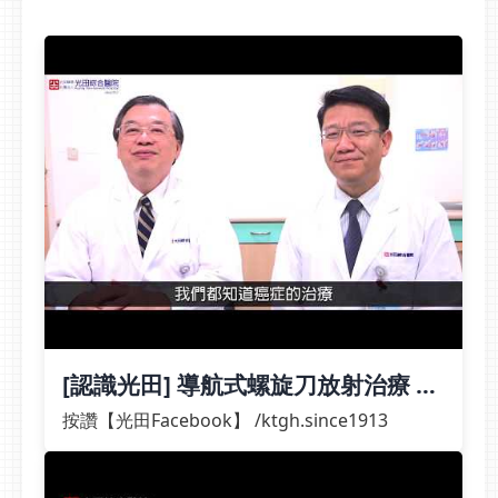
攝護腺癌治療則可能導致
漸縮小，兩周內婦人的排
放射性膀胱炎與直腸炎。
便情況大幅改善，兩個月
王銘志醫師表示，智能螺
後治療也達到了理想的成
旋刀能讓放射劑量更集中
效。
於腫瘤，降低唾液腺、膀
胱及直腸等正常器官接受
的放射劑量，減少治療後
副作用，兼顧治療效果與
生活品質。放療從治病走
向照護 兼顧治療效果與
生活品質王銘志醫師強
調，放射治療已從追求
「治好癌症」，逐步邁向
「治好癌症，也守住生活
品質」。光田放射腫瘤科
[認識光田] 導航式螺旋刀放射治療 精
進駐向上院區後，將結合
準除去癌細胞
按讚【光田Facebook】 /ktgh.since1913
智能螺旋刀等精準放療設
備，提供患者更精準、更
安全的癌症治療選擇。立