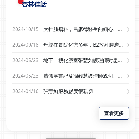
杏林佳話
2024/10/15
大推腫瘤科，呂彥德醫生的細心、解
說與照顧，因本人住大甲，真心希望
呂醫師可以到大甲開門診，大甲很多
2024/09/18
母親在貴院化療多年，B2放射腫瘤科
患者都需要呂醫師，對我們癌症病人
呂醫師解釋病情詳細，給病患及家屬
可以減少奔波的辛苦，感謝院長。
安心的感覺，櫃臺人員及化療室護理
2024/05/23
地下二樓化療室張慧如護理師對患者
師、跟診護士總是主動積極的提供協
服務態度非常親切，請貴醫院給予嘉
助，並仔細關注每位病人需求，是貴
獎。
2024/05/23
蕭佩雯書記及簡毅慧護理師親切、熱
院最美的風景。
心，有任何疑問都能幫忙解決，謝謝!
2024/04/16
張慧如服務態度很親切
查看更多