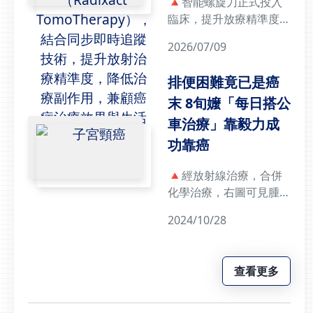
🔺智能螺旋刀正式投入
臨床，提升放療精準度精
準放療新目標 治療癌症
2026/07/09
也守護生活品質癌症放射
治療已不再只是追求「消
排便困難竟已是癌
滅腫瘤」，如何在控制病
末 8旬嬤「每日搭公
灶同時，盡可能降低副作
用、保留器官功能與生活
車治療」靠毅力成
品質，已成為現今癌症治
功靠癌
療的重要目標。光田綜合
醫院放射腫瘤科主任王銘
🔺經放射線治療，合併
志醫師表示，隨著放射治
化學治療，右圖可見腫瘤
療技術持續進步，「精準
逐漸縮小便祕對健康來說
放療」做到的不只是提高
2024/10/28
已經是個警訊，加上很多
精準度，而是在治療過程
長輩很能忍痛，就醫時已
中減少正常組織受損，讓
經錯失救治的最佳黃金時
病人完成治療後，仍能維
查看更多
間！光田醫院一名病例是
持良好的生活品質。智能
一位台中市八旬阿嬤因排
螺旋刀進駐向上院區 同
便困難，積極求診，發現