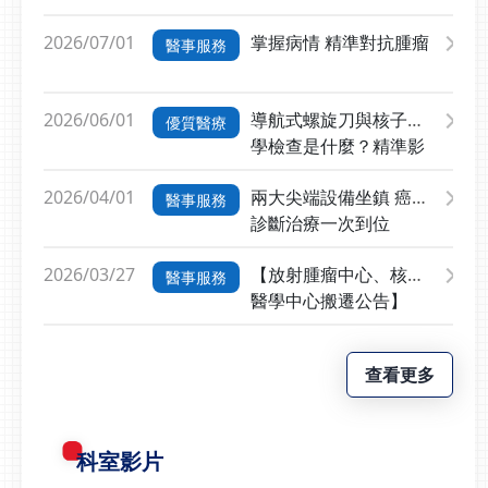
文獻佐證，擬定具體且可
無癌細胞，且未出現明顯
善成果發表會競賽榮獲進階組-基礎
朝向更精準、更安全的治
行的對策。在2021年為
副作用，壓迫的直腸也恢
品管手法組『第一名』
2026/07/01
掌握病情 精準對抗腫瘤
醫事服務
療方式發展，以提升整體
了優化左側乳癌病患接受
復正常功能，顯見治療方
癌症治療品質。腫瘤隨呼
放射線治療的心臟劑量，
針療效顯著。王銘志主任
吸移動 即時追蹤縮小照
改變現況並運用課題達成
分析，子宮頸癌周圍緊連
2026/06/01
導航式螺旋刀與核子醫
優質醫療
射範圍王銘志醫師指出，
型品管圈手法。導入乳房
直腸和膀胱，當腫瘤進展
學檢查是什麼？精準影
肺部、肝臟等腫瘤會隨著
斜板（breast
至一定程度，特別是在晚
像結合精準治療
呼吸上下移動，傳統放療
board），加上自創保麗
期時，將會壓迫到一旁器
2026/04/01
兩大尖端設備坐鎮 癌症
醫事服務
為避免漏照，需要預留較
龍斜板，形成反向半側臥
官，導致患者出現如排便
診斷治療一次到位
大的照射範圍，因此正常
位姿勢，做為乳癌術後放
困難、頻尿、血尿等症
器官也可能接受較多放射
射線治療之特殊治療技
狀。該名婦人就是因為子
2026/03/27
【放射腫瘤中心、核子
醫事服務
線劑量。智能螺旋刀可精
術，增加心臟與治療靶體
宮頸腫瘤擴大，壓迫到直
醫學中心搬遷公告】
準鎖定腫瘤，縮小照射範
積（乳房組織）距離，進
腸，導致排便困難問題。
圍，在確保治療效果的同
而平均減少48.2%心臟所
王銘志主任說明，由於癌
時，也降低正常組織的傷
接受到的輻射劑量，大幅
細胞已侵犯其他器官，晚
查看更多
害。放射劑量更集中 兼
降低病患日後產生心臟疾
期子宮頸癌的治療方式主
顧治療效果與器官保護以
病的風險，提升乳癌放射
要以放射線治療，合併化
頭頸癌為例，傳統放療可
治療品質。
學治療為主。隨著放射線
科室影片
能造成口乾、吞嚥困難。
和化學療法進行，腫瘤逐