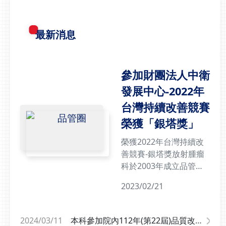
步追蹤腫瘤提升精準度光
是子宮頸癌第四期後，阿
田綜合醫院放射腫瘤科正
嬤樂觀抗癌，每天獨自搭
式搬遷至向上院區，並啟
最新消息
公車往返光田綜合醫院接
用新一代智能螺旋刀
受治療，最終成功抗癌。
（Radixact
光田綜合醫院放射腫瘤科
TomoTherapy），搭配
主任王銘志說，這名女患
參加財團法人中衛
Synchrony®同步即時追
者因排便困難及疼痛，在
發展中心-2022年
蹤系統，具備「偵測、追
他院就醫均無改善，轉診
蹤、修正」三大功能，針
台灣持續改善競賽
到光田醫院檢查，確診是
對會隨呼吸移動或器官蠕
子宮頸癌第四期，且壓迫
榮獲「銀塔獎」
動的腫瘤，在治療過程中
直腸合併淋巴轉移，正是
即時追蹤腫瘤位置，全程
榮獲2022年台灣持續改
她排便不順的主因。王銘
自動同步動態調整射束，
善競賽-銀塔獎放射腫瘤
志說明，阿嬤經接受2個
確保精準對準腫瘤。根據
科於2003年成立品管圈-
多月的放射線治療、化學
衛福部公布的2025年國
「螃蟹圈」。在王銘志主
治療，腫瘤指數從原先的
2023/02/21
人十大死因統計，癌症已
任的帶領下，螃蟹圈成員
10.5 ng/ml，驟降至0.9
連續44年位居死因首
持續腦力激盪，分析及解
ng/ml（正常值 &lt; 2.5
位，顯示癌症仍是國人健
決問題，依據國內、國外
ng/ml），經抹片檢查也
2024/03/11
本科參加院內112年(第22屆)品質改
康最大威脅，放射治療也