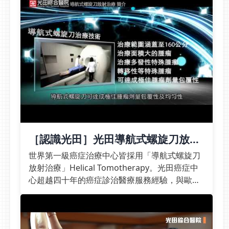
即預約放射腫瘤科｜諮詢
更多精準放療相關問題光
田綜合醫院放射腫瘤科王
銘志醫師感謝媒體報導手
術善其事經濟日報華人健
康網
［認識光田］光田導航式螺旋刀放射
治療TOMO 為癌症病患帶來新契機
世界第一級癌症治療中心皆採用「導航式螺旋刀
放射治療」Helical Tomotherapy。光田癌症中
心超越四十年的癌症診治醫療服務經驗，與歐美
最新癌症治療同步，集結尖端科技治癌儀器，提
供超高品質的癌症放射治療服務，為癌症患者帶
來新契機。