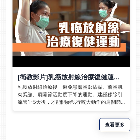
[衛教影片]乳癌放射線治療復健運動
| 光田綜合醫院
乳癌放射線治療後，避免患處胸廓沾黏、前胸肌
肉緊繃、肩關節活動度下降的運動。建議移除引
流管1~5天後，才能開始執行較大動作的肩關節
運動喔！總共有7個運動有爬牆運動、推墻運
動、手臂繞圈運動擴胸運動、梳頭運動、拉毛巾
運動、轉肩關節運動每天施行動作１～３組。影
查看更多
片分段00:00 乳癌放射線治療復健運動00:24 爬牆
運動01:18 推牆運動01:40 手臂繞圈運動02:12 協