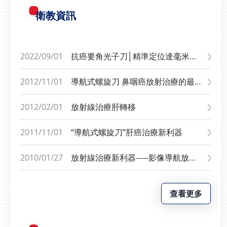
助式肩關節運動02:54 拉毛巾運動03:40 擴胸運動
衛教資訊
04:03 梳頭運動
2022/09/01
抗癌要角光子刀│精準定位達毫米等
級 隱形利刃狙殺腫瘤免開刀
2012/11/01
導航式螺旋刀 鼻咽癌放射治療的最佳
選擇
2012/02/01
放射線治療肝轉移
2011/11/01
“導航式螺旋刀”肝癌治療新利器
2010/01/27
放射線治療新利器-----影像導航放射
治療
查看更多