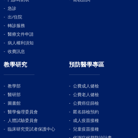
八十二高齡的母親來說，要完全復原
把阿嬤常掛嘴邊，也讓阿嬤露出難得
急診
不是容易的事。今年母親節，我們家
的笑容。 簡短敘述不能說盡慢性病房
出/住院
兄弟姊妹分別居住在馬袓及台灣的北
醫護人員的用心，然我們對他們感激
轉診服務
中南，母親還在住院期間，跟大家商
之心，不時在心裡泉湧，不知何以回
量好，回台中家裡陪母親過節，因為
醫療文件申請
報。
母親的農曆生日在三月二十七，接近
病人權利須知
國曆的五月上旬，所以每年的母節，
收費訊息
也一起幫母親過生日，母親今年八十
教學研究
預防醫學專區
二大壽了，在中風之前，她雖然有嚴
重的駝背及行埣顛簸的雙腳，但仍不
減她對資源回收的熱愛，一台推車，
一雙佈斑駁歲月的手，在左營妹妹家
教學部
公費成人健檢
附近來回走著，為了她的安全，妹妹
醫研部
公費老人健檢
好幾次強力阻止她再去做回收的工
圖書館
公費癌症篩檢
作，但每每為此兩人起了爭執，媽媽
醫學倫理委員會
匿名篩檢預約
長久的習慣，也成了她每天早晚必要
人體試驗委員會
成人疫苗接種
的運動了，每天步行約有七八公里，
臨床研究受試者保護中心
兒童疫苗接種
中風後的母親，自然是不能回復到以
往自如的行動，每當母親不想做復健
代謝症候群防治計畫