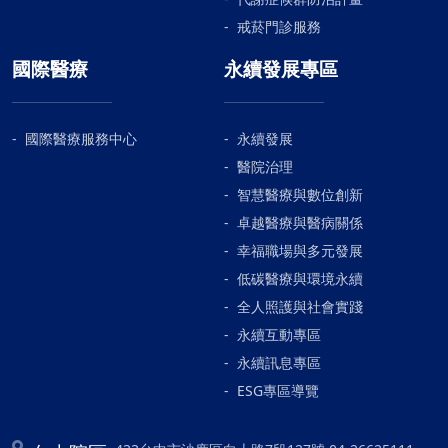
時，我就會跟母親說，林主任跟吳醫
戒菸門診服務
師都說只要好好復健，妳會愈來愈好
國際醫療
永續發展專區
的。很感謝貴院的林牧熹主任，感謝
外科部暨神經重症醫療團隊，在你們
的仁心仁術與細心的照顧，母親漸漸
國際醫療服務中心
永續發展
好轉中，我們非常的感恩你們，家屬
在此致上十二萬分的謝意～感恩
醫院治理
智慧醫療與數位創新
卓越醫療與醫病關係
幸福職場與多元發展
低碳醫療與環境永續
全人照護與社會實踐
永續互動專區
永續訊息專區
ESG專區導覽