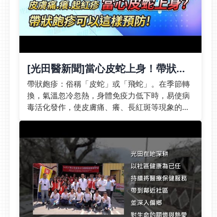
個案的BMI、體重、體脂
血糖與代謝的「胰島素」
疫苗。根據調查指出，
率、腰圍、血壓與體能指
開始罷工，提高心血管疾
50歲以上長者得到帶狀
數，證實生活型態醫學是
病、腦中風、第二型糖尿
疱疹的機率為年輕人的3
可量化成效的醫療模式。
病及三高風險。避免攝取
倍；患有慢性疾病者，尤
🔺奇美醫院預防醫學科
過量建議替代食品動物內
其三高或是癌症族群也是
主任蔡孟修分享他的實務
臟、豬肉(肥肉)魚肉、雞
帶狀疱疹的高危險，以及
[光田醫新聞]當心皮蛇上身！帶狀皰
推動經驗，證實生活型態
肉奶油、豬油、培根、等
曾感染過水痘或帶狀疱疹
疹這樣預防！
醫學是可量化成效的醫療
帶狀皰疹：俗稱「皮蛇」或「飛蛇」。在季節轉
加工食品橄欖油(低溫烹
者，因病毒會潛伏在神經
模式羅東博愛「蘭境」模
換，氣溫忽冷忽熱，身體免疫力低下時，易使病
調)抓餅、白吐司、白飯
組織中，復發機率高；還
式 12週健康挑戰建立
毒活化發作，使皮膚痛、癢、長紅斑等現象的可
糙米飯、地瓜、全麥麵包
有曾確診新冠的族群，研
好習慣羅東博愛醫院許豪
怕症狀。預防勝於治療！六大族群特別注意：1.
蛋糕、餅乾、手搖飲無糖
究發現，新冠肺炎康復後
執行長以「蘭境健康生活
50+長者2.慢性疾病者（包括三高、癌症族群）3.
優格、無糖茶&gt;立即預
出現帶狀疱疹的風險增加
領航中心」為例，分享如
曾感染過水痘或帶狀疱疹者4.曾確診新冠的族群
約 家庭醫學科&lt;爸爸的
20%。而年輕人發病的情
何以生活型態醫學六大支
5.免疫不全者6.長期身心高壓、熬夜、作息紊亂
健康紅字，中醫怎麼看？
況也不少，患有免疫不全
柱建構可實踐的健康促進
影片分段00:10 帶狀皰疹個案分享01:12 帶狀皰疹
許多爸爸總是忙著工作、
或是長期身心處於高壓
模式。蘭境透過生活型態
發生在特殊部位？01:51 帶狀皰疹治療方針02:28
照顧家人，卻常忽略自己
力、疲勞熬夜、作息不正
醫學特診、健康教練培
新型帶狀皰疹疫苗效力02:58 接種帶狀皰疹疫苗
的健康，直到健檢出現血
常等，都是帶狀皰疹病毒
訓、跨專業團隊合作與
建議族群
壓、血糖或血脂紅字，才
活躍的重要因素。吳健琳
12週生活挑戰，將健康
驚覺代謝症候群已悄悄找
醫師說明，「預防勝於治