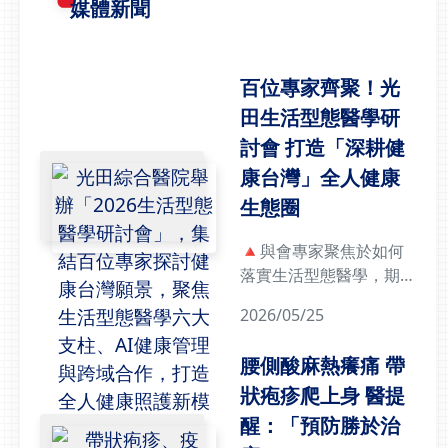
媒體新聞
百位專家齊聚！光
田生活型態醫學研
討會 打造「深耕健
康台灣」全人健康
生態圈
🔺與會專家聚焦於如何
落實生活型態醫學，期待
加速推進，讓「生活型態
2026/05/25
六大支柱」成為普及全民
的健康行動，打造「健康
腰側酸麻熱癢痛 帶
台灣高齡幸福社會」響應
狀疱疹爬上身 醫提
健康台灣政策 生活型態
醫學六大支柱成核心在高
醒：「預防勝於治
齡化社會與醫療照護需求