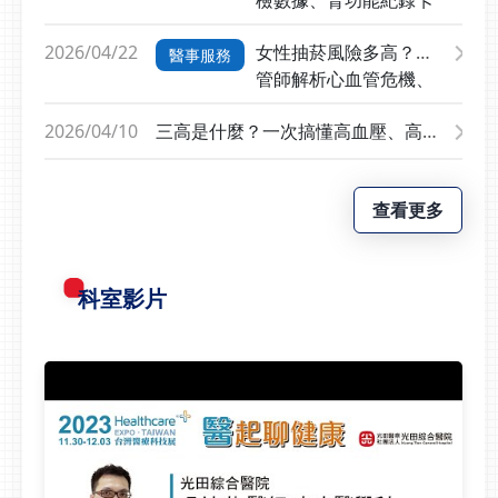
圖，第一步率先啟動「員
健康檢查與專業醫療評
此症好發於50歲以上長
與慢性腎臟病風險
工全人健康計劃」，推動
估，找回健康，也陪伴家
者以及免疫力較差的族
2026/04/22
女性抽菸風險多高？個
醫事服務
光田人健康俱樂部、建立
人更久。肥胖造成膝關節
群。發病時除了皮膚會出
管師解析心血管危機、
生活型態健康管理平台，
提早退休？挺著大肚腩的
現叢發的紅斑與疼痛水
三手菸危害與免費戒菸
導入生成式AI技術，將複
爸爸就覺得膝蓋卡卡的，
疱，也會影響感覺神經造
2026/04/10
三高是什麼？一次搞懂高血壓、高血
門診資源
雜的體檢數據轉化為個人
肥胖可能會增加關節負
成痛癢感，這種病毒會造
糖、高血脂
化的生活改善行動方案，
擔，也可能引發慢性發炎
成感覺神經節及感覺神經
未來將從治療場域延伸至
破壞膝蓋裡具有緩衝功能
的發炎，甚至會延伸到鄰
查看更多
社區健康促進，針對慢病
的軟組織，增加關節磨損
近的脊髓，進而引起神經
族群及代謝症候群患者開
的風險。如果出現膝蓋疼
組織的受損，有些患者還
設「生活型態醫學特別門
痛的症狀，建議及早到骨
會發生局部運動功能受損
科室影片
診」。🔺光田綜合醫院
科檢查：初期可透過復健
的情況，例如產生顏面神
執行長王詩婷表示，光田
或藥物方式改善關節嚴重
經麻痺或肢體部分肌肉的
醫院近年來積極打造全人
磨損時，則會評估人工關
無力等。帶狀疱疹不只會
健康生活藍圖，第一步率
節置換手術。&gt;立即預
出現在身體軀幹，吳健琳
先啟動「員工全人健康計
約 骨科部&lt;勃起功能障
醫師提醒，帶狀疱疹也可
劃」，推動光田人健康俱
礙，不只是年齡問題？很
能會出現在頭頸部、四肢
樂部、建立生活型態健康
多爸爸總是把心力放在工
或會陰部，一旦出現在眼
管理平台奇美醫院實證分
作與家庭，卻容易忽略自