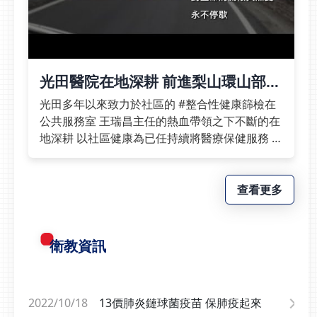
行動拆解為每日可執行任
上門。古時候雖然沒有
療」是面對帶狀皰疹的重
務，結合行動紀錄、營養
「代謝症候群」的病名，
要原則。以往的帶狀疱疹
飲食、正念減壓練習與同
但中醫認為，健檢紅字的
疫苗為減毒活性疫苗，不
儕支持，協助參與者逐步
背後，往往是臟腑功能失
能施打於有免疫抑制、免
建立健康習慣、恢復健康
衡的警訊，中醫可透過調
光田醫院在地深耕 前進梨山環山部落
疫缺陷或是愛滋等病患，
狀態。🔺羅東博愛醫院
理體質、改善失衡狀態，
進行整合性健康篩檢
且保護力會隨著時間逐漸
光田多年以來致力於社區的 #整合性健康篩檢在
許豪執行長以「蘭境健康
把自己的健康顧好，才能
下降。而新型的欣剋疹帶
公共服務室 王瑞昌主任的熱血帶領之下不斷的在
生活領航中心」為例，透
陪家人吃飯、聊天、生
狀疱疹疫苗滿18歲即可
地深耕 以社區健康為已任持續將醫療保健服務 帶
過生活型態醫學特診、健
活，一起走更長的路。
施打，共需接種2劑，第
到鄰近社區並深入偏鄉 對生命的關懷與熱愛 永不
康教練培訓、跨專業團隊
&gt;立即預約 中醫部 江
2劑於第1劑施打2至6個
停歇#梨山 #環山部落
合作與12週生活挑戰，
昱寬醫師&lt;是常見退化
月後施打，臨床顯示注射
查看更多
將健康行動拆解為每日可
性關節炎，還是「痛風」
後4年效力高達97%，8
執行任務醫療攜手健身產
找上門？很多爸爸習慣當
年仍可達84%保護力。建
業 打造智慧健康管理新
家裡的靠山，受了傷、關
議帶狀疱疹高危險族群可
衛教資訊
模式此外，本次研討會的
節痛也總是說「過幾天就
至門診諮詢醫師評估是否
一大亮點為醫療與運動產
好」。但以下這些關節疼
接種帶狀疱疹疫苗。壹蘋
業的跨域合作。World
痛哪些是「痛風」，哪些
新聞網中時新聞網中廣新
Gym世界健身俱樂部柯
是「退化性關節炎」發出
聞網
2022/10/18
13價肺炎鏈球菌疫苗 保肺疫起來
約翰董事長分享與光田的
警訊？退化性關節炎痛風