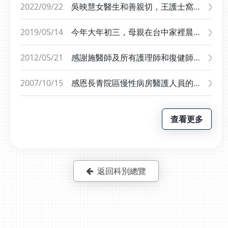
民眾在日常中落實生活型
生協助。&gt;立即預約
愛以仁，縱使患者狀況不理想亦沒放
2022/09/22
吳映慧女醫生和善親切，王護士窩心
態醫學的行動。蔡孟修主
風濕免疫科 吳全成醫師
棄，積極幫助病人，鼓勵病人，安慰
動容，光田環境好，醫生、護士態度
任強調，生活型態醫學需
&lt;閱讀更多：告別末期
家屬認真負責!誠摯感謝吳醫師!
親切，光心態就好一半了，更別談醫
2019/05/14
今年大年初三，母親在台中家裡晨起
仰賴營養師、心理師等跨
退化性關節炎 邁向輕鬆
療。希望光田醫生護士親切和善態
後不慎跌落，緊急送沙鹿光田醫院，
領域團隊的互助合作，才
自在新生活40歲男曬衣
度，才有更高尚台中大型好醫院，請
經醫師診斷為左腦溢血，大過年的又
2012/05/21
感謝施醫師及所有護理師和復健師，
能陪個案找出最適合的個
突腦中風倒地、講話含
特讚吳映慧良醫及王麗惠白衣天使。
是大清晨，整個醫院只有少數的值班
給予先生在長青院區這段住院期間得
人化處方；許豪執行長與
糊！ 醫緊急打血栓藥救
醫生跟忙碌的醫護人員，母親需要緊
到最佳的醫療及照護，施醫師每早準
2007/10/15
感恩長青院區慢性病房醫護人員的用
王詩婷執行長則從管理者
回男性不能忽略的四大攝
急動手術，院方連絡了林牧熹主任，
時巡視病房了解每個病患，並掌握最
心----病患家屬向您致意 剛到慢性病
視角，提出「垂直溝通」
護腺癌警訊
他在短時間內趕回醫院，先與我們說
新的病情。護理長和護理師們個個溫
房之際的媽媽，鼻子插鼻胃管，頸部
與「內部共識」為推動關
明母親的腦溢血的情形，再詳述第一
和親切，每天為處理病人的事情巨細
查看更多
有氣切，身上還留有手術後引流管留
鍵，強調由領導者帶頭，
步的治療方法，在母親腦內裝腦壓監
靡遺，相當具有耐心和愛心，充分表
下的小洞，以及手指末梢壞死術後所
到企業、到產業內，找到
測器，觀察是否繼續出血，如腦壓都
現出十足的專業能力。 2樓的復健師
留下來的傷口，身體無法自行動彈，
願意共同前進的專業團隊
正常，表示出血情況未繼續惡化。術
更是從早到下班不畏困難，不懈怠的
只能病懨懨的躺在床上。 如今在長青
去做推進。生活型態醫學
後，母親在加護病房住了九天，每天
替病患做各部位的復健，羅老師能洞
院區三樓慢性病房全體醫護人員的照
返回科別總覽
的推動將結合國家「健康
只有下午二點跟晚上八點，兩次各半
悉志賢手腳張力平衡的問題，加強細
料下，經過兩個多月的治療，已拔除
台灣」的願景，精準對接
小時的會面時間，有幾次晚上去探視
部練習，故進步很多很多。 在此我要
鼻胃管，能吃些流質的食物，二處的
民眾的健康需求及恢復全
母親，見到林主任也來探視母親，主
替長青院區的所有醫護人員致上十二
傷口也已痊癒，並能下床坐在輪椅
人健康為臨床指標。未
任很親切，會與母親聊天，藉以觀察
萬分的謝意，並大聲說出『謝謝您
上。在復健師的攙扶下，也能做短距
來，由臺灣生活型態醫學
母親意識恢復的情形，也會與家屬聊