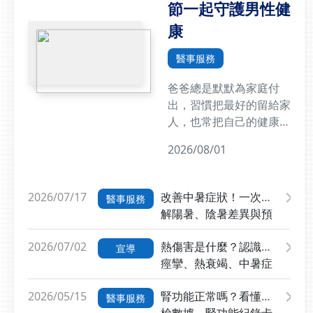
臺灣」的政策藍圖，及推
節一起守護男性健
側腰痠麻癢痛多日，且因
行「三高防治888計畫」
患部在腰側，穿衣穿褲容
康
（目標為將8成三高病患
易磨擦到更是痛得不得
加入照護網、8成接受生
了，不敢抓也不敢擦藥十
醫事服務
活習慣諮詢，8成疾病改
分難耐，至光田家醫科就
善），本次生活型態醫學
爸爸總是默默為家庭付
醫，經吳健琳醫師詢問病
研討會以「全人健康」為
出，習慣把最好的留給家
史及檢查，起初周先生右
核心，導入生活型態醫學
人，也常把自己的健康放
側腰部產生疼痛的現象，
六大支柱：飲食、運動、
在最後。直到膝蓋開始疼
隔幾天開始有麻木感，接
2026/08/01
睡眠、壓力管理、社會連
痛、健檢出現紅字、體力
著右側腰部周圍長出紅
結及戒斷有害物質，幫助
不如以往，才發現身體早
斑，繼而長出水疱範圍擴
患者、社區民眾建立可持
已悄悄發出警訊。今年父
大，他曾因疼痛至藥局拿
2026/07/17
改善中暑症狀！一次了
醫事服務
續性的健康行為，降低藥
親節，不只是送上一句
止痛藥吃一星期未見效
解陽暑、陰暑差異與預
物依賴性和延緩疾病進
「父親節快樂」，更可以
果，還變得更嚴重，來到
防方法
展。光田導入生成式AI
陪爸爸一起關心健康。及
門診診視時已有部分水疱
2026/07/02
熱傷害是什麼？認識熱
宣導
打造個人化健康管理平台
早了解常見的男性健康問
結痂，皮膚留有結疤及色
痙攣、熱衰竭、中暑症
光田綜合醫院執行長王詩
題，包括代謝症候群、關
素沈積的現象，這就是感
狀、急救與預防方法一
婷表示，光田醫院近年來
節退化、心血管疾病、痛
染帶狀疱疹病毒後的典型
2026/05/15
腎功能正常嗎？看懂健
次看懂
醫事服務
積極打造全人健康生活藍
風及男性健康，透過定期
症狀。吳健琳醫師指出，
檢數據、腎功能紀錄卡