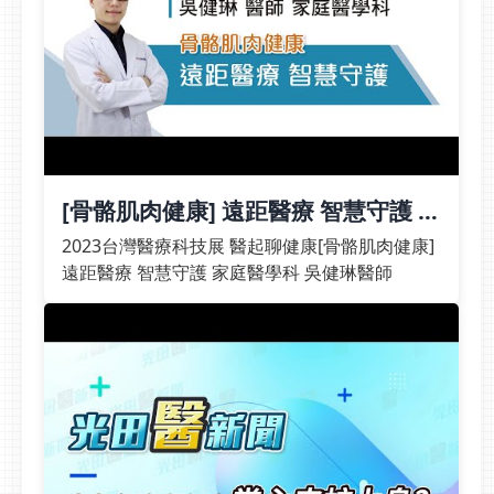
睛、耳朵或會陰部危險性
享 生活型態醫學可量化
己的健康。當勃起功能出
更高，延遲就醫有可能因
改善健康奇美醫院預防醫
現變化時，許多人以為只
神經受損而引起是聽力受
學科主任蔡孟修指出，全
是年紀增長，其實身體代
損、視力受損或失禁，若
球約有8成早逝與不良生
謝失衡、三高等因素，可
有皮膚出現紅斑及疼痛水
活習慣有關，但有8成的
能影響血管健康與血液循
疱或合併酸痛，建議及早
心血管疾病、中風與4成
環，使陰莖無法獲得足夠
就醫診斷及治療，避免延
的癌症是可以透過生活型
的血液供應，進而造成勃
誤病情。吳健琳醫師表
態的改變來預防。當醫療
[骨骼肌肉健康] 遠距醫療 智慧守護 家
起困難。這不只是影響生
示，帶狀疱疹急性期時，
從「疾病照護」轉向「健
庭醫學科 吳健琳醫師 | 2023台灣醫
活品質，也可能反映全身
透過適當藥物在能減輕症
2023台灣醫療科技展 醫起聊健康[骨骼肌肉健康]
康管理」，如何將一次性
療科技展 醫起聊健康
血管健康的變化。從規律
狀加速癒合，減少併發症
遠距醫療 智慧守護 家庭醫學科 吳健琳醫師
檢查轉化成持續行動，蔡
運動、均衡飲食到控制三
的發生，但難以根治，皮
孟修分享他的實務推動經
高，都是維持男性健康的
膚表面的水疱好了之後，
驗，將生活型態醫學導入
重要關鍵。&gt;立即預約
病毒仍很有可能藏在神經
健康檢查、門診與住院照
泌尿科 丁原田醫師&lt;體
節內，造成反反覆覆的神
護流程，透過生活型態評
重正常，也會有心血管疾
經痛長達數年；要預防後
估量表評估、醫師一對一
病?不要以為體重正常就
遺症，尤其是嚴重的「疱
生活型態諮詢、跨團隊介
沒事！如果阿爸長期吃太
疹後神經痛」以及帶狀疱
入與遠距追蹤，成功改善
油、太甜，也可能讓調節
疹復發，需仰賴帶狀疱疹