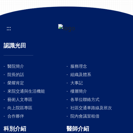
們』！
離的步行移動。母親有了這麼多的進
會及三大醫療院所，將會
母親的病情的發展，也進而鼓勵我們
步，這都要歸功於施醫師所領導的全
共同凝聚政府、醫界、企
要為後續的復健做好心理建設。觀察
體醫護人員。今將藉此意見函，表達
業與社區，共同形塑完整
九天後，病情穏定的母親可以轉到普
家屬最誠摯的謝意，並將這些日子來
的健康促進體系，讓「生
:::
通病房，主任及助理在第一時間來到
所看到、所感受到的點點滴滴，敘述
活型態六大支柱」成為普
病房，跟我們說明腦壓監測器拆除
於後，以表達內心無限的感恩。 文質
及全民的健康行動，打造
後，要注意觀察的重點，例如母親有
彬彬、溫文儒雅的施醫師，每次的巡
認識光田
「健康台灣高齡幸福社
否耆睡，暈眩，甚至嘔吐的情況發
房，總是那麼的認真，除了仔細的看
會」。立即預約家庭醫學
生，因為腦壓監測器移除後，母親頭
診，還真誠傾聽媽媽的細訴，然後很
科｜諮詢更多相關問題黃
上綘合的傷口裡面會有組織液增生，
有信心、很堅定的說：好！你放心，
醫院簡介
服務理念
詣翔醫師立即預約家庭醫
正常人會由人體自行吸收，但是母親
會為你處理。在非巡房時間，只要媽
學科｜諮詢更多相關問題
院長的話
組織及體系
自體吸收能力較差，在普通病房的第
媽不舒服，要我找醫師；到了護理
張榮凱醫師感謝媒體報導
榮耀肯定
大事記
三個晚上，開始意識糢糊呈現嗜睡的
站，總有人很親切的問我來意，要是
觀傳媒中華日報自由時報
來院交通與生活機能
樓層簡介
現象，助理與林主任回報後，緊急安
施醫師在場，他總不覺厭煩，馬上隨
排照了電腦斷層，確定母親腦部有嚴
藝術人文專區
各單位聯絡方式
我而到，為我母解決不少病痛。 笑容
重的積水，林主任與我們一邊電話裡
可掬、忠於職責的游護理長，看她整
向上院區專區
社區交通車路線及班次
說明，一邊趕回醫院，在晚上近九點
日馬不停蹄的工作，但每次恰遇母親
合作夥伴
院內會議室租借
鐘為母親再次做了裝置腦室腹腔引流
坐輪椅上，總不忘奉上最親切的笑
科別介紹
醫師介紹
管手術，經與弟弟共同商量後，我們
容，寒喧幾句，最後再加上幾句加油