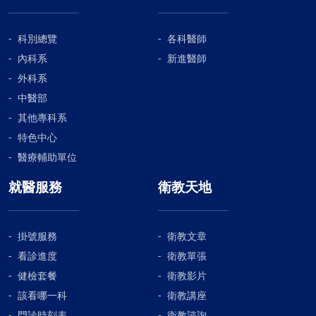
決定為母親以自費方式裝設引流管，
的話語，溫暖母親的心。 醫師助理陳
手術到隔天凌晨一點多才結束，母親
小姐，查房時總默默跟隨在施醫師之
術後還是先到加護病房觀察。經過兩
科別總覽
各科醫師
旁，仔細聆聽施醫師的吩咐，詳實的
天兩夜的觀察，母親腦壓穏定意識也
紀錄，唯恐有疏漏。而母親的傷口也
內科系
新進醫師
清醒了，確定脫離險境後再次轉出普
蒙她用愛心與耐心將她治療復原。 我
外科系
通病房。在林主任的外科部暨神經重
認為人間最美麗的天使是你們----護士
中醫部
症醫療團隊悉心照料之下，母親病情
小姐。你們不管多麼可怕的病，你們
其他專科系
逐漸好轉，但因左腦溢血傷到右肢運
都站在第一線撫慰著病患與家屬。母
特色中心
動神經，造成右手右腳癱瘓，林主任
親這些日子以來承蒙你們愛心、細心
也鼓勵渡過生命危險期的母親，要下
醫療輔助單位
關懷、照料，有了很大的進展，在此
床勤做復健，治療進到另一個階段。
再獻上最深的謝意。 此刻，猶如小孩
就醫服務
衛教天地
我們轉到了長青院區的三樓慢性病
剛學會開步的媽媽，最需要人的照
房，吳健琳醫師每天都來母親床前問
料。這時復健師總謹慎的攙扶著，不
診，有時母親在二樓復健中心，經常
感有所疏忽，並隨時詢問母親的狀
掛號服務
衛教文章
見到吳醫師穿梭在病人家屬病人間，
況，深怕有所閃失，真誠的態度令人
看診進度
衛教單張
一個一個的為病患問安排檢查，每天
讚嘆。 朝夕與母親相處的看護們，母
兩次的復健課程，語言治療師有耐心
健檢套餐
衛教影片
親的生活起居，全由她們照料，她們
的訓練，復健黃老師的引導，母親精
把母親如同家人一樣照料，照顧得無
該看哪一科
衛教講座
神狀態愈來愈好，唯癱瘓的右肢，對
微不至，她們不時阿嬤長、阿嬤短，
門診時刻表
衛教諮詢