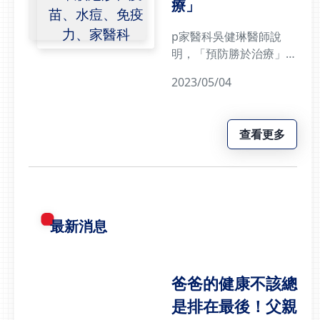
療」
日益增加下，醫療如何從
疾病治療轉向健康促進與
p家醫科吳健琳醫師說
預防。光田綜合醫院於5
明，「預防勝於治療」是
月23日上午舉辦「健康
面對帶狀皰疹的重要原
台灣深耕計畫系列－
2023/05/04
則。原以為帶狀疱疹較常
2026光田生活型態醫學
出現在秋冬之際，其實在
研討會」，邀請臺灣生活
季節轉換，氣溫忽冷忽熱
型態醫學會理事長暨奇美
查看更多
時，都是帶狀疱疹病毒活
醫院林宏榮院長、奇美醫
化，容易發作的時機。光
院預防醫學科蔡孟修主
田綜合醫院家庭醫學科吳
任、羅東博愛醫院許豪執
健琳醫師提醒，罹患帶狀
行長、World Gym世界
疱疹後很難完全根治，病
健身俱樂部柯約翰董事長
最新消息
毒很有可能潛伏體內伺機
等專家，共同探討如何透
發作，日常生活應多注意
過生活型態轉變，落實
健康，提升免疫力，也建
「健康台灣」願景，重新
議施打帶狀疱疹疫苗以預
爸爸的健康不該總
定義健康照護新解方。為
防帶狀疱疹病毒所帶來的
是排在最後！父親
了響應賴清德總統「健康
威脅。54歲周先生因右