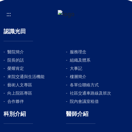
們，很慶幸他在生命的最後認識了各
別。阿嬤完成心願，去找一生摯愛，
位！我也很感激各位的協助與支持，
:::
永遠最疼她的我阿公，我們會再去護
還有教育訓練，我在這裡才開始學習
理之家的機會也少之又少了。對阿
照顧外婆，也是在這裡我才真正認識
嬤，對護理之家的回憶，雖然才短短
安寧這個體制，認識疾病也更認識生
認識光田
幾年，卻好多說不完，希望可以不要
命。各位的工作真的很辛苦，但各位
再等太久的時間國境就能解封，我們
的熱情和認真也真切的給予家屬、疾
可以回去聽你們分享這幾年跟阿嬤相
病莫大的支持，這輩子都惠銘記在
醫院簡介
服務理念
處的回憶。再次感謝你們每一位護理
心，也會更加努力生活，將這份關懷
院長的話
組織及體系
長，護理師，看護，社工，等所有同
傳遞下去。最後，再次說聲：「謝謝
榮耀肯定
大事記
仁過去幾年的耐心照顧，你們一定都
你們，你們真好！」這是外婆要跟大
來院交通與生活機能
樓層簡介
要好好的，身體健康
家說的！
藝術人文專區
各單位聯絡方式
向上院區專區
社區交通車路線及班次
合作夥伴
院內會議室租借
科別介紹
醫師介紹