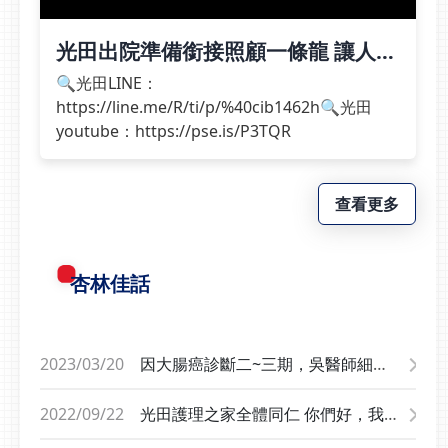
光田出院準備銜接照顧一條龍 讓人好
安心
🔍光田LINE：
https://line.me/R/ti/p/%40cib1462h🔍光田
youtube：https://pse.is/P3TQR
查看更多
杏林佳話
2023/03/20
因大腸癌診斷二~三期，吳醫師細心
的看診，不放過任何治療的一分一
秒，沙鹿大甲兩邊奔波也特地到病房
2022/09/22
光田護理之家全體同仁 你們好，我是
關注我的病情，讓我能夠在短時間
卓阿嬤的孫女。阿嬤已於台灣