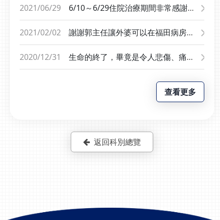
內，腫瘤化驗是大腸癌第一期，手術
5/18/2022中午去找阿公了。我想寫
2021/06/29
6/10～6/29住院治療期間非常感謝
非常成功，身體體力也恢復的很好，
信來跟你們道謝與道別。阿嬤住在護
10F專責病房的護理人員每日細心用
也真的非常感謝吳醫師給予鼓勵與勇
理之家三年多了，4/1/2022最後一次
心的照顧與關懷，清潔阿姨每日仔細
2021/02/02
謝謝郭主任讓外婆可以在福田病房度
氣，讓我現在能快速的回家休養!住院
跟她視訊，她臉頰肉長了不少，氣色
清消及親切的問候，社工人員協助購
過生命的最後一段旅程，感謝每一位
的這段期間，每天都會來探病及關
其實也好很多。我阿嬤是個腦子清晰
買物資及關懷，讓心裏的不安緩解，
專科護理師再探視過程都給予外婆支
2020/12/31
生命的終了，畢竟是令人悲傷、痛苦
心，都很關心病人的狀況，這位先生
多話固執又悲觀的老小孩，但她是一
更有信心在醫院接受治療，心裏感到
持和細心的關照。感謝每一位值班護
的。收起悲傷，隱忍傷痛之餘還是要
特別的熱情，很謝謝主任!得知我們家
個對孫子孫女疼愛的阿嬤。謝謝你們
滿滿的溫暖，再次感謝10F專責病房
理師、小護士不僅照顧外婆，也當我
感謝安寧照顧團隊、社工人員級居家
裡有特殊小朋友及經濟狀況，李社工
總是耐心的照顧她，提醒她吃藥，吃
的各位天使!
的朋友，感謝社工替我想很多辦法，
查看更多
照護人員在那段煎熬的日子裡，盡心
人員，後續幫助了我們許多，也給協
保健食品，帶他去洗腎，跟她互動。
感謝關懷師替我和外婆創造回憶，感
盡力讓他在生命即將遷謝之時，身心
助我們相關資源，讓我放心的去接受
常常視訊的時候，最常聽到阿嬤說
謝心理師傾聽我的心聲，也感謝出院
得以減少一些苦痛，心靈得以增加一
醫療，非常感謝李社工人員!
「Money阿~」，還有其他阿嬤不會
準備人員前前後後為我們家勞心勞
些慰藉，相信他在不知處必定也心存
唸名字，她都統稱「小姐」的看護，
力，無論是第一次包春捲的活動或是
感恩之意，已無聲的語言謝謝各位人
返回科別總覽
護理師及護理長，真的很謝謝你們對
狗醫師、傳福音都會給我們帶來新的
員的辛勞。在此謝謝諸位的付出與感
阿嬤的照顧陪伴。因為疫情，連過年
刺激。謝謝各位面對生命走到末端的
謝！
這種重大節日阿嬤都無法回家，是你
外婆仍然給與希望與活力，在這裡的
們陪她度過過去幾年的新年。她孩子
每一天都既安心又感動！（對了！我
的不孝跟醜聞，讓你們看笑話了。你
還要謝謝欣玲和志工給外婆尊榮的按
們的辛苦跟用心與耐心，我們全家看
摩）我的外婆在2020/12/22離開了我
在眼裡記在心裡。最後，要跟你們道