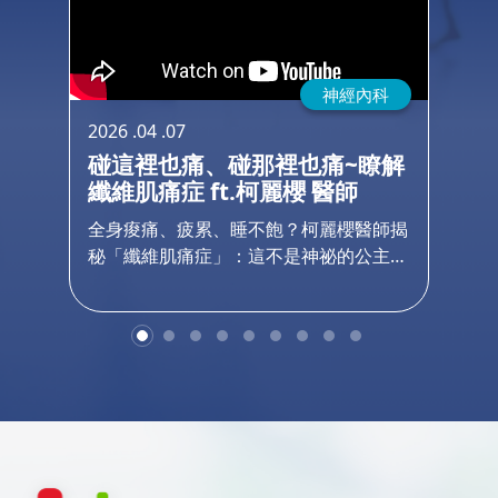
的具體建議。防護生活： 掌握正確運動時機
與 PM2.5 口罩挑選原則。&gt;預約諮詢 胸腔
內科 黃俊雄醫師&lt;
心
神經內科
2026 .04 .07
202
椎
碰這裡也痛、碰那裡也痛~瞭解
碰
中
纖維肌痛症 ft.柯麗櫻 醫師
纖
師
「成
全身痠痛、疲累、睡不飽？柯麗櫻醫師揭
告
肩竟
秘「纖維肌痛症」：這不是神祕的公主
呼
總往
病！你是否常覺得全身到處都在痛，即便
身
這可
睡再久也像沒睡飽？這可能不是單純的
不
脊椎
累，而是「纖維肌痛症」在作祟。神經內
腦
療
科柯麗櫻醫師 帶您深入了解這項常被誤
院
妳
解為「公主病」的神經敏感疾病，找回不
享
練，
再疼痛的自在人生。📌 本集精華重點：
奮
三大
為什麼是我？ 解析台灣盛行率高於全球
的
吸
的原因，以及 50-60 歲女性高風險群的生
會
脊椎
理機制。三大核心症狀： 廣泛性疼痛、
真相