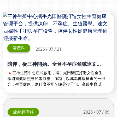
婦產科
2026 / 07 / 21
陪伴，從三神開始。全台不孕症領域達文西
婦科手術經驗最豐富女性醫師張永玲領軍，
🔺三神生殖中心正式啟用，攜手光田醫院打造女性全生
打造全台首創「生殖銀行概念形象館」，攜
命週期健康照護如果血壓、血糖可以成為健康檢查的一部
分，生育健康，為什麼不能？隨著少子化、高齡生育以及
手光田醫院建構360度女性健康照護生態圈
女性健康意識提升，女性對醫療的期待早已不只是「生病
才看醫生」，而是希望更早了解自己的身體，為未來的人
生保留更多選擇。由全台不孕症領域執行達文西婦科手術
經驗最豐富的女性醫師張永玲領軍，全新品牌「三神生殖
放射腫瘤科
2026 / 07 / 09
中心」正式於台中成立，以「不只是生殖醫學中心，而是