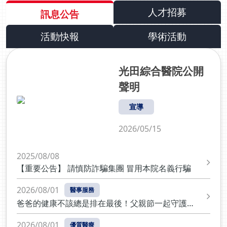
威脅，放射治療也朝向更精準、更安全的治療方式發
張永玲醫師也是全台生殖醫學領域執行達文西手術次數最
人才招募
訊息公告
展，以提升整體癌症治療品質。腫瘤隨呼吸移動 即時
多的女性醫師。她表示，很多人認為生殖中心的任務只是
追蹤縮小照射範圍王銘志醫師指出，肺部、肝臟等腫瘤
協助女性完成懷孕，但她認為，真正重要的是理解每位女
活動快報
學術活動
性不同的人生規劃與需求。有人希望延後生育、有人正面
會隨著呼吸上下移動，傳統放療為避免漏照，需要預留
臨不孕挑戰，也有人只是想更了解自己的身體。醫療的角
較大的照射範圍，因此正常器官也可能接受較多放射線
色，不應只是提供治療，更應該成為女性在人生每一個重
劑量。智能螺旋刀可精準鎖定腫瘤，縮小照射範圍，在
光田綜合醫院公開
要選擇中的專業夥伴，陪伴她們做出最適合自己的決定。
確保治療效果的同時，也降低正常組織的傷害。放射劑
聲明
近年來，凍卵、生育自主、生育健康管理等議題逐漸受到
量更集中 兼顧治療效果與器官保護以頭頸癌為例，傳
重視，生殖醫學也正從「治療不孕」走向「預防、管理與
統放療可能造成口乾、吞嚥困難。攝護腺癌治療則可能
宣導
規劃」。張永玲醫師表示，女性健康照護應該從疾病發生
導致放射性膀胱炎與直腸炎。王銘志醫師表示，智能螺
之前就開始介入，透過完整評估、跨專科整合與長期陪
2026/05/15
旋刀能讓放射劑量更集中於腫瘤，降低唾液腺、膀胱及
伴，協助女性在人生不同階段做出最適合自己的選擇，而
直腸等正常器官接受的放射劑量，減少治療後副作用，
不是等到面臨生育困難時才尋求醫療協助。「我們尊重每
兼顧治療效果與生活品質。放療從治病走向照護 兼顧
一位女性的人生選擇。無論現在想生、未來想生，甚至選
2025/08/08
治療效果與生活品質王銘志醫師強調，放射治療已從追
擇不生，都沒有標準答案。真正重要的是，在還有選擇的
【重要公告】 請慎防詐騙集團 冒用本院名義行騙
時候，先了解自己的身體。」攜手光田醫院 打造360度女
求「治好癌症」，逐步邁向「治好癌症，也守住生活品
性健康照護生態圈女性健康從來不是單一科別就能完成。
2026/08/01
質」。光田放射腫瘤科進駐向上院區後，將結合智能螺
醫事服務
三神生殖中心攜手光田醫院，共同打造360度女性健康照
旋刀等精準放療設備，提供患者更精準、更安全的癌症
爸爸的健康不該總是排在最後！父親節一起守護男
護生態圈，整合高端健康檢查、生育健康管理、生殖醫
治療選擇。立即預約放射腫瘤科｜諮詢更多精準放療相
性健康
學、婦科診療、達文西微創手術、中醫調理、新陳代謝管
2026/08/01
優質醫療