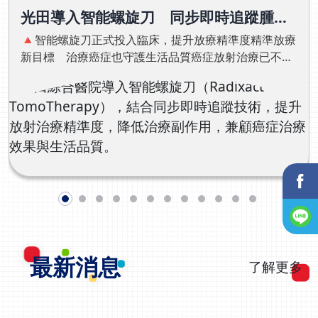
女性生育健康管理平台」為核心理念，打造全台首間一站
光田導入智能螺旋刀 同步即時追蹤腫
式女性醫療院所，陪伴女性從健康管理、孕前準備、備
瘤 精準放療降低副作用
孕、生殖治療到迎接新生命，提供完整且連續的健康照
🔺智能螺旋刀正式投入臨床，提升放療精準度精準放療
護。全台首創「生殖銀行概念形象館」讓生育健康不再陌
新目標 治療癌症也守護生活品質癌症放射治療已不再
生走進三神，映入眼簾的不只是診間，而是全台首創的
只是追求「消滅腫瘤」，如何在控制病灶同時，盡可能
「生殖銀行概念形象館」。透過沉浸式空間設計、生殖醫
降低副作用、保留器官功能與生活品質，已成為現今癌
學展示、液態氮保存設備及多媒體互動展示，將平時較少
症治療的重要目標。光田綜合醫院放射腫瘤科主任王銘
接觸的生殖醫療流程、凍卵與生育保存知識，以更容易理
志醫師表示，隨著放射治療技術持續進步，「精準放
解的方式呈現，希望讓女性在沒有壓力的情況下，更認識
療」做到的不只是提高精準度，而是在治療過程中減少
自己的身體，也更了解生育健康。對三神而言，「生殖銀
正常組織受損，讓病人完成治療後，仍能維持良好的生
行」保存的不只是卵子、精子或胚胎，更代表保存健康、
活品質。智能螺旋刀進駐向上院區 同步追蹤腫瘤提升
保存未來，也保存每一位女性對人生的選擇權。從治療走
向健康管理 讓生育健康成為人生規劃的一部分許多人直
了解更多
精準度光田綜合醫院放射腫瘤科正式搬遷至向上院區，
到準備懷孕時，才第一次了解自己的生育能力。但張永玲
並啟用新一代智能螺旋刀（Radixact
醫師認為，真正重要的是在人生還有選擇的時候，就開始
TomoTherapy），搭配Synchrony®同步即時追蹤系
了解自己的身體。因此，三神提出「生育健康管理」的全
統，具備「偵測、追蹤、修正」三大功能，針對會隨呼
新理念，希望未來生育健康檢查能逐步成為健康檢查的一
最新消息
吸移動或器官蠕動的腫瘤，在治療過程中即時追蹤腫瘤
了解更多
部分，也期待企業能將生育健康納入員工健康福利，讓健
位置，全程自動同步動態調整射束，確保精準對準腫
康管理不只照顧現在，也為未來做好準備。從醫師到陪伴
瘤。根據衛福部公布的2025年國人十大死因統計，癌症
者 張永玲：我們接住的不只是患者，而是女性的人生深
已連續44年位居死因首位，顯示癌症仍是國人健康最大
耕婦科微創手術、生殖醫學與高風險婦科疾病治療多年，