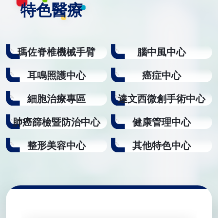
特色醫療
黑
極度疲累、睡眠障礙——揭開「痛、累、
「
不
失眠」的惡性循環。科學診斷標準： 透
體
不等
過 WPI 疼痛指數與 SS 嚴重度評估，精準
展
腰
判斷您的疼痛等級。誘發因子全解析：
式
瑪佐脊椎機械手臂
腦中風中心
體只
從基因、病毒感染（如長新冠）到心理壓
脊
力，找出神經系統變敏感的元兇。雙管齊
類
耳鳴照護中心
癌症中心
下的治療： 利瑞卡 (Lyrica) 藥物應用與生
擔
山
活形態改變（有氧運動、認知行為治療）
原
細胞治療專區
達文西微創手術中心
依
的整合建議。🏥 光田整合醫療團隊纖維
動」
強化
肌痛症需要神經內科、風濕免疫科、精神
詢 
肺癌篩檢暨防治中心
健康管理中心
學中
科與復健科的跨科協作。光田醫療團隊致
體的
力於精準診斷與早期干預，協助病友擺脫
整形美容中心
其他特色中心
居民
慢性疼痛對大腦與身體的長期威脅。&gt;
只看
預約諮詢 神經內科 柯麗櫻醫師&lt;
品
t;