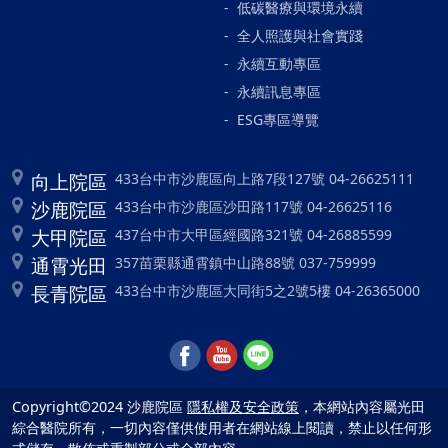
低碳醫療與環境永續
全人照護與社會實踐
永續互動專區
永續訊息專區
ESG專區導覽
向上院區
433台中市沙鹿區向上路7段127號 04-26625111
沙鹿院區
433台中市沙鹿區沙田路117號 04-26625116
大甲院區
437台中市大甲區經國路321號 04-26885599
通霄光田
357苗栗縣通霄鎮中山路88號 037-759999
長青院區
433台中市沙鹿區大同街5之2號5樓 04-26365000
Copyright©2024 沙鹿院區
隱私權及安全政策
，本網站內容屬光田
綜合醫院所有，一切內容僅供使用者在網站線上閱讀，禁止以任何形