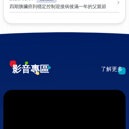
關問題光田綜合醫院放射腫瘤科王銘志醫師感謝媒體報
理、懷孕、生產、產後照護及托育資源，提供女性從預
四期胰臟癌到穩定控制迎接病後滿一年的父親節
導手術善其事經濟日報華人健康網
防、診斷、治療到照護的一站式醫療服務。其中，達文西
微創手術不只是治療婦科疾病，更希望在治療子宮肌瘤、
子宮內膜異位症等疾病的同時，盡可能保留女性未來的生
育能力；高端健康檢查協助女性提早掌握健康與生育力，
中醫及新陳代謝管理則從體質調理出發，建立更完整的健
康照護模式。其中，達文西微創手術不只是治療婦科疾
病，更希望在治療子宮肌瘤、子宮內膜異位症等疾病的同
時，盡可能保留女性未來的生育能力；高端健康檢查協助
:::
女性提早掌握健康與生育力，中醫及新陳代謝管理則從體
影音專區
質調理出發，建立更完整的健康照護模式。真實案例見證
了解更多
陪伴女性走過人生不同階段患者陳秀宜表示，二十多年前
接受不孕症治療後，因出現嚴重併發症而與張永玲醫師結
緣。在張醫師細心診斷與治療下，身體逐漸恢復健康，也
開啟了長達二十多年的醫病陪伴關係。回想一路走來，從
施打排卵針、取卵、受精、胚胎植入，到植入後漫長又忐
忑的等待，她一共經歷了三次完整療程。「張醫師陪伴我
的，不只是治療本身。」陳秀宜分享，從療程前的身心準
備、療程中的每一次調整，到懷孕、生產及後續照護，張
醫師始終都在身邊，用專業、耐心與同理心陪伴她走過人