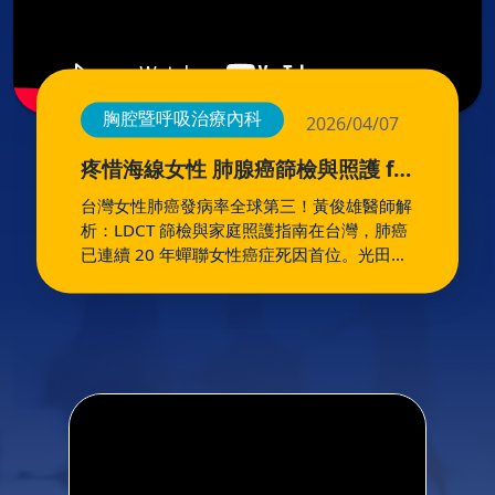
生最艱難的一段路。她表示，張永玲醫師不僅是一位醫術
精湛的婦產科與生殖醫學專家，更是一位真正站在病人角
度思考的醫師。「她照顧的不只是我的身體，更陪伴我走
過人生每一個重要階段，讓我在人生最徬徨的時候，始終
知道自己不是一個人。」三神照顧的不只是懷孕，而是女
胸腔暨呼吸治療內科
2026/04/07
性的一生真正的醫療，不只是完成一場手術、一段療程，
或迎接一個新生命，而是在女性人生每一個重要時刻，都
疼惜海線女性 肺腺癌篩檢與照護 ft.
有人願意陪伴、理解與支持。三神希望，每一位走進這裡
黃俊雄 醫師
的女性，無論在人生哪一個階段，都能更了解自己的身
台灣女性肺癌發病率全球第三！黃俊雄醫師解
體，勇敢做出屬於自己的選擇，並擁有值得信賴的醫療夥
析：LDCT 篩檢與家庭照護指南在台灣，肺癌
伴一路同行。因為我們相信，醫療的價值，不只是治療，
已連續 20 年蟬聯女性癌症死因首位。光田綜
而是陪伴。陪伴，從三神開始。SSFC │ For Every
合醫院 黃俊雄醫師 深入解析：為什麼不抽菸
Step.🔺三神生殖中心打造女性友善的診療與諮詢空間立
也會得肺癌？面對這場人生轉折，我們該如何
即預約婦產部｜諮詢更多生殖醫學相關問題光田綜合醫院
透過精準篩檢與團隊力量及早應對。📌 本集
婦產部副部長生殖醫學中心主任兼負責人張永玲醫師感謝
精華重點：隱形殺手： 解析油煙、PM2.5 及
媒體報導媽媽寶寶風傳媒大紀元
易感基因對台灣女性的影響。高風險職涯：
廚師、美髮業、老師及消防人員不可忽視的環
境威脅。LDCT 篩檢： 為什麼 X 光不夠？低
劑量電腦斷層才是早期發現的關鍵。照護實
戰： 住院行李箱準備、疫苗防護與家人陪伴