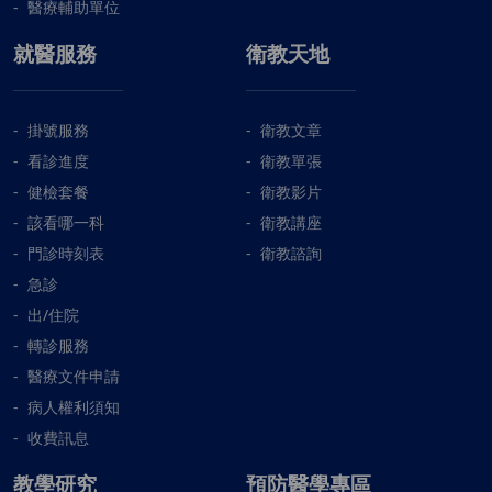
醫療輔助單位
就醫服務
衛教天地
掛號服務
衛教文章
看診進度
衛教單張
健檢套餐
衛教影片
該看哪一科
衛教講座
門診時刻表
衛教諮詢
急診
出/住院
轉診服務
醫療文件申請
病人權利須知
收費訊息
教學研究
預防醫學專區