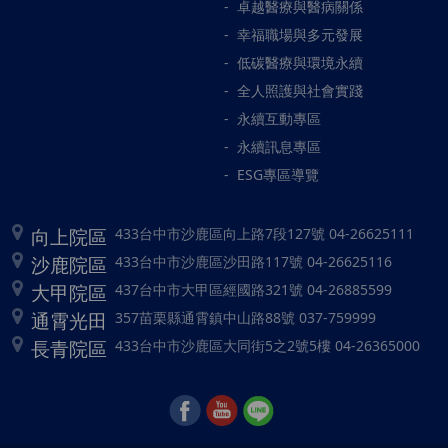
卓越醫療與醫病關係
幸福職場與多元發展
低碳醫療與環境永續
全人照護與社會實踐
永續互動專區
永續訊息專區
ESG專區導覽
向上院區
433台中市沙鹿區向上路7段127號 04-26625111
沙鹿院區
433台中市沙鹿區沙田路117號 04-26625116
大甲院區
437台中市大甲區經國路321號 04-26885599
通霄光田
357苗栗縣通霄鎮中山路88號 037-759999
長青院區
433台中市沙鹿區大同街5之2號5樓 04-26365000