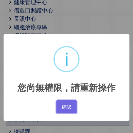
健康管理中心
傷造口照護中心
長照中心
細胞治療專區
媽媽寶寶天地
肺癌篩檢暨防治中心
i
醫學美容中心
骨質疏鬆照護中心
癌症中心
睡眠醫學中心
兒少保護親善醫療中心
您尚無權限，請重新操作
社區健康中心
出院準備服務
確認
醫療輔助單位
採購課