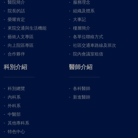
醫院簡介
服務理念
院長的話
組織及體系
榮耀肯定
大事記
來院交通與生活機能
樓層簡介
藝術人文專區
各單位聯絡方式
向上院區專區
社區交通車路線及班次
合作夥伴
院內會議室租借
科別介紹
醫師介紹
科別總覽
各科醫師
內科系
新進醫師
外科系
中醫部
其他專科系
特色中心