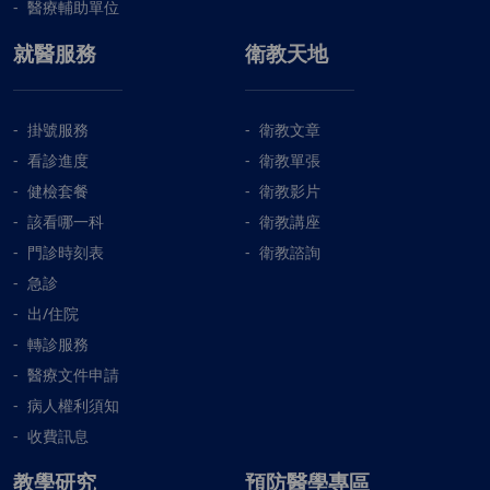
醫療輔助單位
就醫服務
衛教天地
掛號服務
衛教文章
看診進度
衛教單張
健檢套餐
衛教影片
該看哪一科
衛教講座
門診時刻表
衛教諮詢
急診
出/住院
轉診服務
醫療文件申請
病人權利須知
收費訊息
教學研究
預防醫學專區