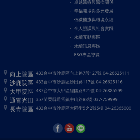
卓越醫療與醫病關係
幸福職場與多元發展
低碳醫療與環境永續
全人照護與社會實踐
永續互動專區
永續訊息專區
ESG專區導覽
向上院區
433台中市沙鹿區向上路7段127號 04-26625111
沙鹿院區
433台中市沙鹿區沙田路117號 04-26625116
大甲院區
437台中市大甲區經國路321號 04-26885599
通霄光田
357苗栗縣通霄鎮中山路88號 037-759999
長青院區
433台中市沙鹿區大同街5之2號5樓 04-26365000