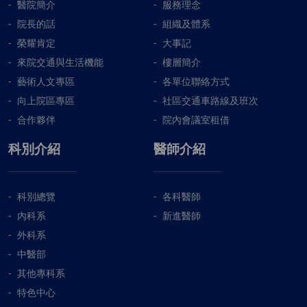
醫院簡介
服務理念
院長的話
組織及體系
榮耀肯定
大事記
來院交通與生活機能
樓層簡介
藝術人文專區
各單位聯絡方式
向上院區專區
社區交通車路線及班次
合作夥伴
院內會議室租借
科別介紹
醫師介紹
科別總覽
各科醫師
內科系
新進醫師
外科系
中醫部
其他專科系
特色中心