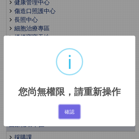
健康管理中心
傷造口照護中心
長照中心
細胞治療專區
媽媽寶寶天地
肺癌篩檢暨防治中心
i
醫學美容中心
骨質疏鬆照護中心
癌症中心
睡眠醫學中心
兒少保護親善醫療中心
您尚無權限，請重新操作
社區健康中心
出院準備服務
確認
醫療輔助單位
採購課