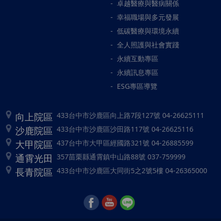
卓越醫療與醫病關係
幸福職場與多元發展
低碳醫療與環境永續
全人照護與社會實踐
永續互動專區
永續訊息專區
ESG專區導覽
向上院區
433台中市沙鹿區向上路7段127號 04-26625111
沙鹿院區
433台中市沙鹿區沙田路117號 04-26625116
大甲院區
437台中市大甲區經國路321號 04-26885599
通霄光田
357苗栗縣通霄鎮中山路88號 037-759999
長青院區
433台中市沙鹿區大同街5之2號5樓 04-26365000