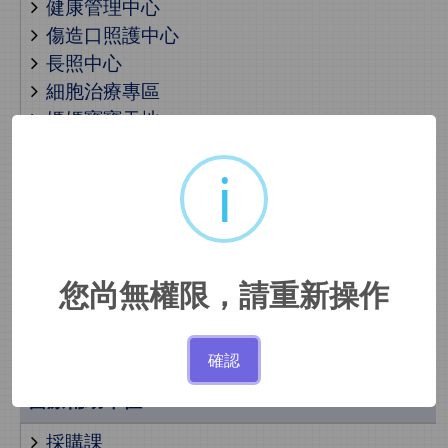
健康管理中心
傷造口照護中心
長照中心
細胞治療專區
媽媽寶寶天地
肺癌篩檢暨防治中心
i
醫學美容中心
骨質疏鬆照護中心
癌症中心
睡眠醫學中心
兒少保護親善醫療中心
您尚無權限，請重新操作
社區健康中心
出院準備服務
確認
醫療輔助單位
採購課