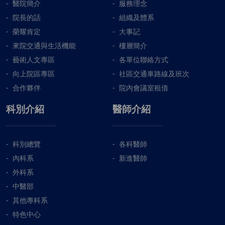
醫院簡介
服務理念
院長的話
組織及體系
榮耀肯定
大事記
來院交通與生活機能
樓層簡介
藝術人文專區
各單位聯絡方式
向上院區專區
社區交通車路線及班次
合作夥伴
院內會議室租借
科別介紹
醫師介紹
科別總覽
各科醫師
內科系
新進醫師
外科系
中醫部
其他專科系
特色中心