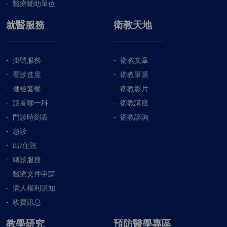
醫療輔助單位
就醫服務
衛教天地
掛號服務
衛教文章
看診進度
衛教單張
健檢套餐
衛教影片
該看哪一科
衛教講座
門診時刻表
衛教諮詢
急診
出/住院
轉診服務
醫療文件申請
病人權利須知
收費訊息
教學研究
預防醫學專區